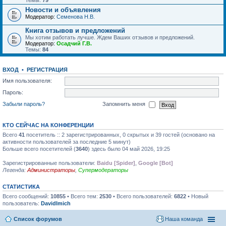
Темы:
79
Новости и объявления
Модератор:
Семенова Н.В.
Книга отзывов и предложений
Мы хотим работать лучше. Ждем Ваших отзывов и предложений.
Модератор:
Осадчий Г.В.
Темы:
84
ВХОД
•
РЕГИСТРАЦИЯ
Имя пользователя:
Пароль:
Забыли пароль?
Запомнить меня
КТО СЕЙЧАС НА КОНФЕРЕНЦИИ
Всего
41
посетитель :: 2 зарегистрированных, 0 скрытых и 39 гостей (основано на
активности пользователей за последние 5 минут)
Больше всего посетителей (
3640
) здесь было 04 май 2026, 19:25
Зарегистрированные пользователи:
Baidu [Spider]
,
Google [Bot]
Легенда:
Администраторы
,
Супермодераторы
СТАТИСТИКА
Всего сообщений:
10855
• Всего тем:
2530
• Всего пользователей:
6822
• Новый
пользователь:
DavidImich
Список форумов
Наша команда