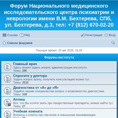
Форум Национального медицинского
исследовательского центра психиатрии и
неврологии имени В.М. Бехтерева, СПб,
ул. Бехтерева, д.3, тел: +7 (812) 670-02-20
Ссылки
FAQ
Регистрация
Вход
Список форумов
ои
Текущее время: 10 авг 2026, 16:29
ск
Форумы института
Главный врач
Здесь можно задать вопрос администрации института
Темы:
286
Спросите у доктора
Задать вопрос врачу, получить консультацию можно тут.
Темы:
2532
Диагностика от «А» до «Я»
Задайте нашим специалистам вопрос о возможностях диагностики.
Темы:
338
Аптека
Все, что Вы хотите знать про лекарственные препараты, можно найти тут.
Темы:
27
Учебная комната
Вопросы и ответы про обучение и повышение квалификации.