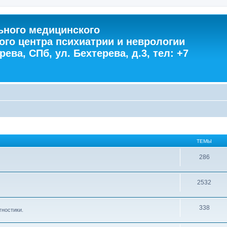
ного медицинского
ого центра психиатрии и неврологии
ева, СПб, ул. Бехтерева, д.3, тел: +7
ТЕМЫ
286
2532
338
гностики.