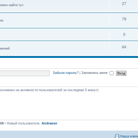
27
ожно найти тут.
79
ии.
0
84
жений.
Забыли пароль?
|
Запомнить меня
 (основано на активности пользователей за последние 5 минут)
08
• Новый пользователь:
Andraesn
Наша кома