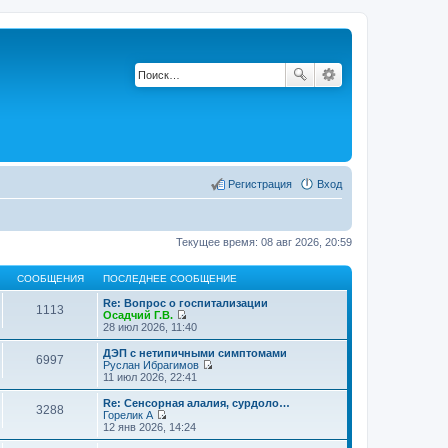
Регистрация
Вход
Текущее время: 08 авг 2026, 20:59
СООБЩЕНИЯ
ПОСЛЕДНЕЕ СООБЩЕНИЕ
Re: Вопрос о госпитализации
1113
Осадчий Г.В.
П
28 июл 2026, 11:40
е
р
ДЭП с нетипичными симптомами
6997
е
Руслан Ибрагимов
й
П
11 июл 2026, 22:41
т
е
и
р
Re: Сенсорная алалия, сурдоло…
3288
к
е
Горелик А
п
й
П
12 янв 2026, 14:24
о
т
е
с
и