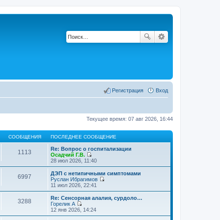
Регистрация
Вход
Текущее время: 07 авг 2026, 16:44
СООБЩЕНИЯ
ПОСЛЕДНЕЕ СООБЩЕНИЕ
Re: Вопрос о госпитализации
1113
Осадчий Г.В.
П
28 июл 2026, 11:40
е
р
ДЭП с нетипичными симптомами
6997
е
Руслан Ибрагимов
й
П
11 июл 2026, 22:41
т
е
и
р
Re: Сенсорная алалия, сурдоло…
3288
к
е
Горелик А
п
й
П
12 янв 2026, 14:24
о
т
е
с
и