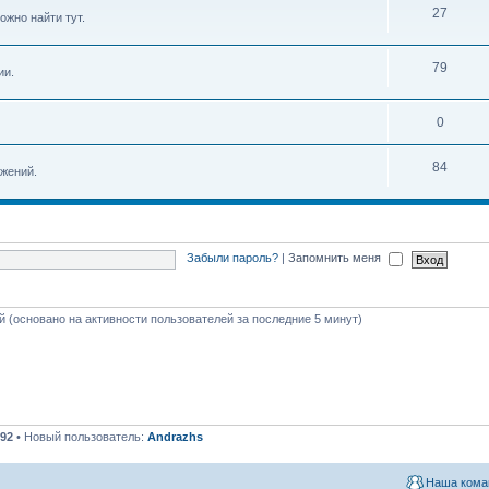
27
ожно найти тут.
79
ии.
0
84
жений.
Забыли пароль?
|
Запомнить меня
ей (основано на активности пользователей за последние 5 минут)
92
• Новый пользователь:
Andrazhs
Наша кома