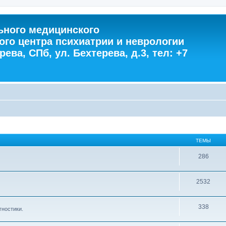
ного медицинского
ого центра психиатрии и неврологии
ева, СПб, ул. Бехтерева, д.3, тел: +7
ТЕМЫ
286
2532
338
гностики.