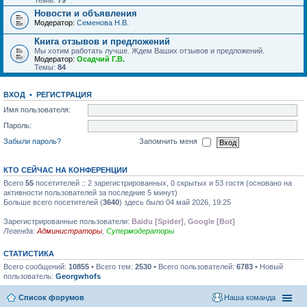
Темы:
79
Новости и объявления
Модератор:
Семенова Н.В.
Книга отзывов и предложений
Мы хотим работать лучше. Ждем Ваших отзывов и предложений.
Модератор:
Осадчий Г.В.
Темы:
84
ВХОД
•
РЕГИСТРАЦИЯ
Имя пользователя:
Пароль:
Забыли пароль?
Запомнить меня
КТО СЕЙЧАС НА КОНФЕРЕНЦИИ
Всего
55
посетителей :: 2 зарегистрированных, 0 скрытых и 53 гостя (основано на
активности пользователей за последние 5 минут)
Больше всего посетителей (
3640
) здесь было 04 май 2026, 19:25
Зарегистрированные пользователи:
Baidu [Spider]
,
Google [Bot]
Легенда:
Администраторы
,
Супермодераторы
СТАТИСТИКА
Всего сообщений:
10855
• Всего тем:
2530
• Всего пользователей:
6783
• Новый
пользователь:
Georgwhofs
Список форумов
Наша команда