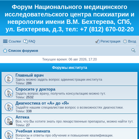
Форум Национального медицинского
исследовательского центра психиатрии и
неврологии имени В.М. Бехтерева, СПб,
ул. Бехтерева, д.3, тел: +7 (812) 670-02-20
Ссылки
FAQ
Регистрация
Вход
Список форумов
ои
Текущее время: 06 авг 2026, 17:20
ск
Форумы института
Главный врач
Здесь можно задать вопрос администрации института
Темы:
286
Спросите у доктора
Задать вопрос врачу, получить консультацию можно тут.
Темы:
2532
Диагностика от «А» до «Я»
Задайте нашим специалистам вопрос о возможностях диагностики.
Темы:
338
Аптека
Все, что Вы хотите знать про лекарственные препараты, можно найти тут.
Темы:
27
Учебная комната
Вопросы и ответы про обучение и повышение квалификации.