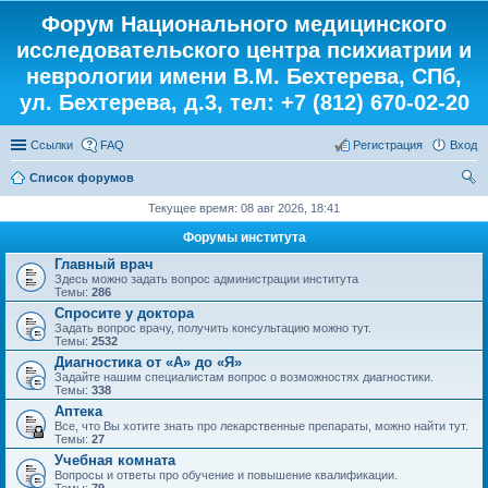
Форум Национального медицинского
исследовательского центра психиатрии и
неврологии имени В.М. Бехтерева, СПб,
ул. Бехтерева, д.3, тел: +7 (812) 670-02-20
Ссылки
FAQ
Регистрация
Вход
Список форумов
ои
Текущее время: 08 авг 2026, 18:41
ск
Форумы института
Главный врач
Здесь можно задать вопрос администрации института
Темы:
286
Спросите у доктора
Задать вопрос врачу, получить консультацию можно тут.
Темы:
2532
Диагностика от «А» до «Я»
Задайте нашим специалистам вопрос о возможностях диагностики.
Темы:
338
Аптека
Все, что Вы хотите знать про лекарственные препараты, можно найти тут.
Темы:
27
Учебная комната
Вопросы и ответы про обучение и повышение квалификации.