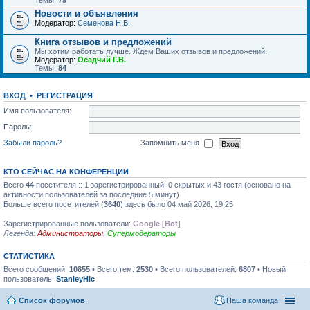
Темы:
79
Новости и объявления
Модератор:
Семенова Н.В.
Книга отзывов и предложений
Мы хотим работать лучше. Ждем Ваших отзывов и предложений.
Модератор:
Осадчий Г.В.
Темы:
84
ВХОД
•
РЕГИСТРАЦИЯ
Имя пользователя:
Пароль:
Забыли пароль?
Запомнить меня
КТО СЕЙЧАС НА КОНФЕРЕНЦИИ
Всего
44
посетителя :: 1 зарегистрированный, 0 скрытых и 43 гостя (основано на
активности пользователей за последние 5 минут)
Больше всего посетителей (
3640
) здесь было 04 май 2026, 19:25
Зарегистрированные пользователи:
Google [Bot]
Легенда:
Администраторы
,
Супермодераторы
СТАТИСТИКА
Всего сообщений:
10855
• Всего тем:
2530
• Всего пользователей:
6807
• Новый
пользователь:
StanleyHic
Список форумов
Наша команда