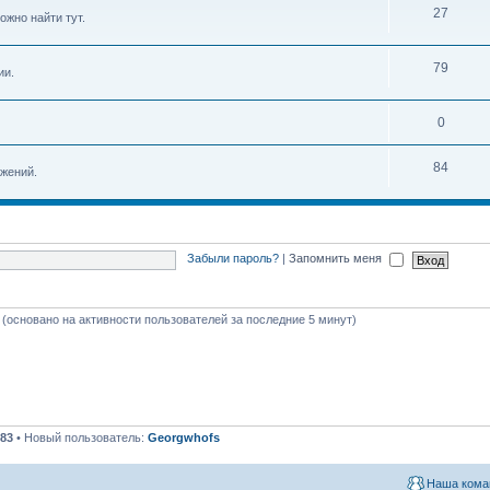
27
ожно найти тут.
79
ии.
0
84
жений.
Забыли пароль?
|
Запомнить меня
я (основано на активности пользователей за последние 5 минут)
83
• Новый пользователь:
Georgwhofs
Наша кома