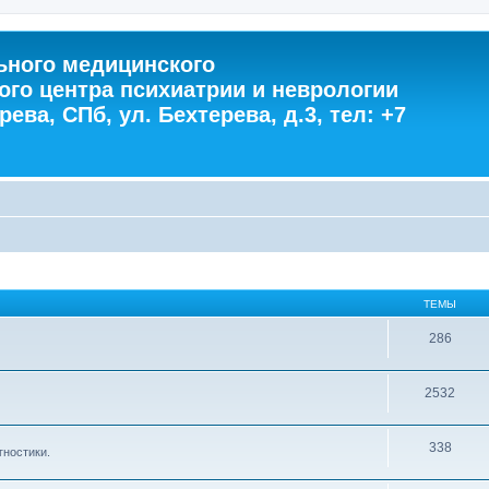
ного медицинского
ого центра психиатрии и неврологии
ева, СПб, ул. Бехтерева, д.3, тел: +7
ТЕМЫ
286
2532
338
гностики.