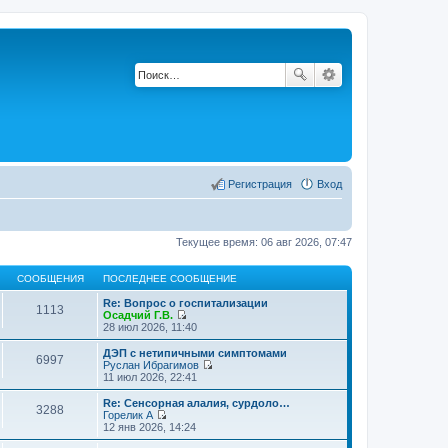
Регистрация
Вход
Текущее время: 06 авг 2026, 07:47
СООБЩЕНИЯ
ПОСЛЕДНЕЕ СООБЩЕНИЕ
Re: Вопрос о госпитализации
1113
Осадчий Г.В.
П
28 июл 2026, 11:40
е
р
ДЭП с нетипичными симптомами
6997
е
Руслан Ибрагимов
й
П
11 июл 2026, 22:41
т
е
и
р
Re: Сенсорная алалия, сурдоло…
3288
к
е
Горелик А
п
й
П
12 янв 2026, 14:24
о
т
е
с
и