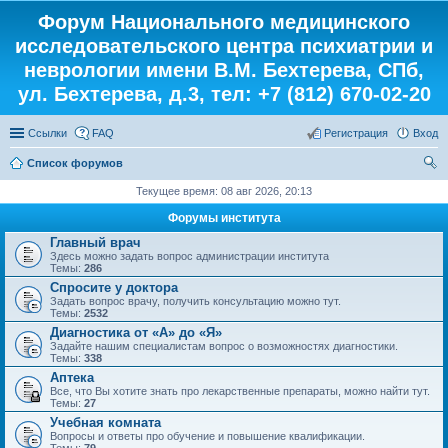
Форум Национального медицинского
исследовательского центра психиатрии и
неврологии имени В.М. Бехтерева, СПб,
ул. Бехтерева, д.3, тел: +7 (812) 670-02-20
Ссылки
FAQ
Регистрация
Вход
Список форумов
ои
Текущее время: 08 авг 2026, 20:13
ск
Форумы института
Главный врач
Здесь можно задать вопрос администрации института
Темы:
286
Спросите у доктора
Задать вопрос врачу, получить консультацию можно тут.
Темы:
2532
Диагностика от «А» до «Я»
Задайте нашим специалистам вопрос о возможностях диагностики.
Темы:
338
Аптека
Все, что Вы хотите знать про лекарственные препараты, можно найти тут.
Темы:
27
Учебная комната
Вопросы и ответы про обучение и повышение квалификации.