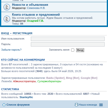
Темы:
79
Новости и объявления
Модератор:
Семенова Н.В.
Книга отзывов и предложений
Мы хотим работать лучше. Ждем Ваших отзывов и предложений.
Модератор:
Осадчий Г.В.
Темы:
84
ВХОД
•
РЕГИСТРАЦИЯ
Имя пользователя:
Пароль:
Забыли пароль?
Запомнить меня
КТО СЕЙЧАС НА КОНФЕРЕНЦИИ
Всего
57
посетителей :: 3 зарегистрированных, 0 скрытых и 54 гостя (основано на
активности пользователей за последние 5 минут)
Больше всего посетителей (
3640
) здесь было 04 май 2026, 19:25
Зарегистрированные пользователи:
Baidu [Spider]
,
Bing [Bot]
,
Google [Bot]
Легенда:
Администраторы
,
Супермодераторы
СТАТИСТИКА
Всего сообщений:
10855
• Всего тем:
2530
• Всего пользователей:
6807
• Новый
пользователь:
StanleyHic
Список форумов
Наша команда