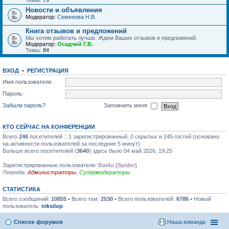
Темы:
79
Новости и объявления
Модератор:
Семенова Н.В.
Книга отзывов и предложений
Мы хотим работать лучше. Ждем Ваших отзывов и предложений.
Модератор:
Осадчий Г.В.
Темы:
84
ВХОД
•
РЕГИСТРАЦИЯ
Имя пользователя:
Пароль:
Забыли пароль?
Запомнить меня
КТО СЕЙЧАС НА КОНФЕРЕНЦИИ
Всего
246
посетителей :: 1 зарегистрированный, 0 скрытых и 245 гостей (основано
на активности пользователей за последние 5 минут)
Больше всего посетителей (
3640
) здесь было 04 май 2026, 19:25
Зарегистрированные пользователи:
Baidu [Spider]
Легенда:
Администраторы
,
Супермодераторы
СТАТИСТИКА
Всего сообщений:
10855
• Всего тем:
2530
• Всего пользователей:
6786
• Новый
пользователь:
niksilop
Список форумов
Наша команда