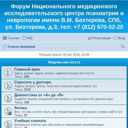
Форум Национального медицинского
исследовательского центра психиатрии и
неврологии имени В.М. Бехтерева, СПб,
ул. Бехтерева, д.3, тел: +7 (812) 670-02-20
Ссылки
FAQ
Регистрация
Вход
Список форумов
ои
Текущее время: 06 авг 2026, 22:08
ск
Форумы института
Главный врач
Здесь можно задать вопрос администрации института
Темы:
286
Спросите у доктора
Задать вопрос врачу, получить консультацию можно тут.
Темы:
2532
Диагностика от «А» до «Я»
Задайте нашим специалистам вопрос о возможностях диагностики.
Темы:
338
Аптека
Все, что Вы хотите знать про лекарственные препараты, можно найти тут.
Темы:
27
Учебная комната
Вопросы и ответы про обучение и повышение квалификации.