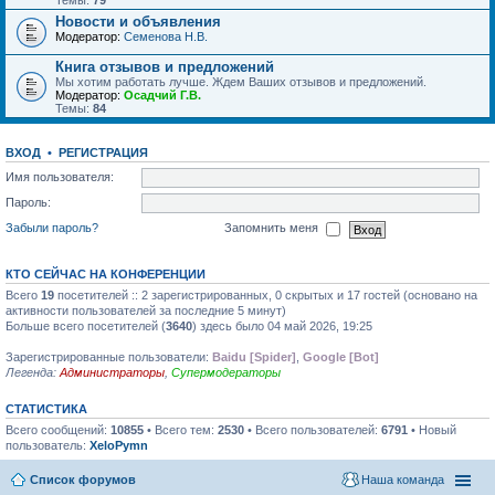
Темы:
79
Новости и объявления
Модератор:
Семенова Н.В.
Книга отзывов и предложений
Мы хотим работать лучше. Ждем Ваших отзывов и предложений.
Модератор:
Осадчий Г.В.
Темы:
84
ВХОД
•
РЕГИСТРАЦИЯ
Имя пользователя:
Пароль:
Забыли пароль?
Запомнить меня
КТО СЕЙЧАС НА КОНФЕРЕНЦИИ
Всего
19
посетителей :: 2 зарегистрированных, 0 скрытых и 17 гостей (основано на
активности пользователей за последние 5 минут)
Больше всего посетителей (
3640
) здесь было 04 май 2026, 19:25
Зарегистрированные пользователи:
Baidu [Spider]
,
Google [Bot]
Легенда:
Администраторы
,
Супермодераторы
СТАТИСТИКА
Всего сообщений:
10855
• Всего тем:
2530
• Всего пользователей:
6791
• Новый
пользователь:
XeloPymn
Список форумов
Наша команда