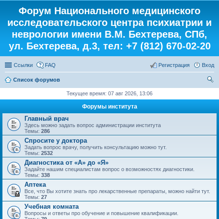
Форум Национального медицинского
исследовательского центра психиатрии и
неврологии имени В.М. Бехтерева, СПб,
ул. Бехтерева, д.3, тел: +7 (812) 670-02-20
Ссылки
FAQ
Регистрация
Вход
Список форумов
ои
Текущее время: 07 авг 2026, 13:06
ск
Форумы института
Главный врач
Здесь можно задать вопрос администрации института
Темы:
286
Спросите у доктора
Задать вопрос врачу, получить консультацию можно тут.
Темы:
2532
Диагностика от «А» до «Я»
Задайте нашим специалистам вопрос о возможностях диагностики.
Темы:
338
Аптека
Все, что Вы хотите знать про лекарственные препараты, можно найти тут.
Темы:
27
Учебная комната
Вопросы и ответы про обучение и повышение квалификации.