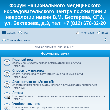
Форум Национального медицинского
исследовательского центра психиатрии и
неврологии имени В.М. Бехтерева, СПб,
ул. Бехтерева, д.3, тел: +7 (812) 670-02-20
Ссылки
FAQ
Регистрация
Вход
Список форумов
ои
Текущее время: 06 авг 2026, 17:21
ск
Форумы института
Главный врач
Здесь можно задать вопрос администрации института
Темы:
286
Спросите у доктора
Задать вопрос врачу, получить консультацию можно тут.
Темы:
2532
Диагностика от «А» до «Я»
Задайте нашим специалистам вопрос о возможностях диагностики.
Темы:
338
Аптека
Все, что Вы хотите знать про лекарственные препараты, можно найти тут.
Темы:
27
Учебная комната
Вопросы и ответы про обучение и повышение квалификации.