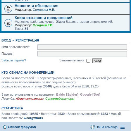
Темы:
79
Новости и объявления
Модератор:
Семенова Н.В.
Книга отзывов и предложений
Мы хотим работать лучше. Ждем Ваших отзывов и предложений.
Модератор:
Осадчий Г.В.
Темы:
84
ВХОД
•
РЕГИСТРАЦИЯ
Имя пользователя:
Пароль:
Забыли пароль?
Запомнить меня
КТО СЕЙЧАС НА КОНФЕРЕНЦИИ
Всего
57
посетителей :: 2 зарегистрированных, 0 скрытых и 55 гостей (основано на
активности пользователей за последние 5 минут)
Больше всего посетителей (
3640
) здесь было 04 май 2026, 19:25
Зарегистрированные пользователи:
Baidu [Spider]
,
Google [Bot]
Легенда:
Администраторы
,
Супермодераторы
СТАТИСТИКА
Всего сообщений:
10855
• Всего тем:
2530
• Всего пользователей:
6783
• Новый
пользователь:
Georgwhofs
Список форумов
Наша команда