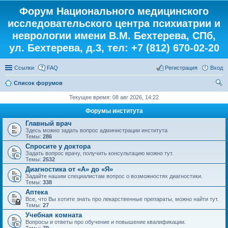
Форум Национального медицинского
исследовательского центра психиатрии и
неврологии имени В.М. Бехтерева, СПб,
ул. Бехтерева, д.3, тел: +7 (812) 670-02-20
Ссылки
FAQ
Регистрация
Вход
Список форумов
ои
Текущее время: 08 авг 2026, 14:22
ск
Форумы института
Главный врач
Здесь можно задать вопрос администрации института
Темы:
286
Спросите у доктора
Задать вопрос врачу, получить консультацию можно тут.
Темы:
2532
Диагностика от «А» до «Я»
Задайте нашим специалистам вопрос о возможностях диагностики.
Темы:
338
Аптека
Все, что Вы хотите знать про лекарственные препараты, можно найти тут.
Темы:
27
Учебная комната
Вопросы и ответы про обучение и повышение квалификации.