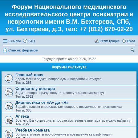
Форум Национального медицинского
исследовательского центра психиатрии и
неврологии имени В.М. Бехтерева, СПб,
ул. Бехтерева, д.3, тел: +7 (812) 670-02-20
Ссылки
FAQ
Регистрация
Вход
Список форумов
ои
Текущее время: 08 авг 2026, 08:32
ск
Форумы института
Главный врач
Здесь можно задать вопрос администрации института
Темы:
286
Спросите у доктора
Задать вопрос врачу, получить консультацию можно тут.
Темы:
2532
Диагностика от «А» до «Я»
Задайте нашим специалистам вопрос о возможностях диагностики.
Темы:
338
Аптека
Все, что Вы хотите знать про лекарственные препараты, можно найти тут.
Темы:
27
Учебная комната
Вопросы и ответы про обучение и повышение квалификации.