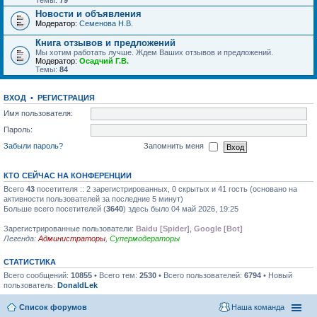
Темы:
79
Новости и объявления
Модератор:
Семенова Н.В.
Книга отзывов и предложений
Мы хотим работать лучше. Ждем Ваших отзывов и предложений.
Модератор:
Осадчий Г.В.
Темы:
84
ВХОД
•
РЕГИСТРАЦИЯ
Имя пользователя:
Пароль:
Забыли пароль?
Запомнить меня
КТО СЕЙЧАС НА КОНФЕРЕНЦИИ
Всего
43
посетителя :: 2 зарегистрированных, 0 скрытых и 41 гость (основано на
активности пользователей за последние 5 минут)
Больше всего посетителей (
3640
) здесь было 04 май 2026, 19:25
Зарегистрированные пользователи:
Baidu [Spider]
,
Google [Bot]
Легенда:
Администраторы
,
Супермодераторы
СТАТИСТИКА
Всего сообщений:
10855
• Всего тем:
2530
• Всего пользователей:
6794
• Новый
пользователь:
DonaldLek
Список форумов
Наша команда