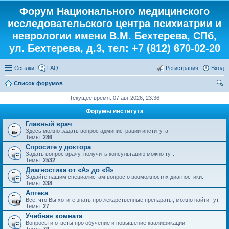
Форум Национального медицинского
исследовательского центра психиатрии и
неврологии имени В.М. Бехтерева, СПб,
ул. Бехтерева, д.3, тел: +7 (812) 670-02-20
Ссылки
FAQ
Регистрация
Вход
Список форумов
ои
Текущее время: 07 авг 2026, 23:36
ск
Форумы института
Главный врач
Здесь можно задать вопрос администрации института
Темы:
286
Спросите у доктора
Задать вопрос врачу, получить консультацию можно тут.
Темы:
2532
Диагностика от «А» до «Я»
Задайте нашим специалистам вопрос о возможностях диагностики.
Темы:
338
Аптека
Все, что Вы хотите знать про лекарственные препараты, можно найти тут.
Темы:
27
Учебная комната
Вопросы и ответы про обучение и повышение квалификации.