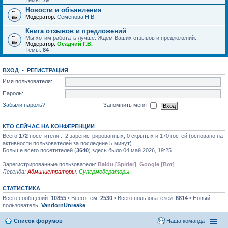
Темы:
79
Новости и объявления
Модератор:
Семенова Н.В.
Книга отзывов и предложений
Мы хотим работать лучше. Ждем Ваших отзывов и предложений.
Модератор:
Осадчий Г.В.
Темы:
84
ВХОД
•
РЕГИСТРАЦИЯ
Имя пользователя:
Пароль:
Забыли пароль?
Запомнить меня
КТО СЕЙЧАС НА КОНФЕРЕНЦИИ
Всего
172
посетителя :: 2 зарегистрированных, 0 скрытых и 170 гостей (основано на
активности пользователей за последние 5 минут)
Больше всего посетителей (
3640
) здесь было 04 май 2026, 19:25
Зарегистрированные пользователи:
Baidu [Spider]
,
Google [Bot]
Легенда:
Администраторы
,
Супермодераторы
СТАТИСТИКА
Всего сообщений:
10855
• Всего тем:
2530
• Всего пользователей:
6814
• Новый
пользователь:
VandornUnreake
Список форумов
Наша команда