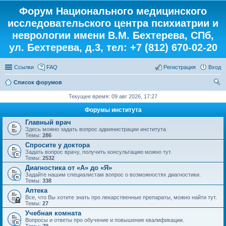
Форум Национального медицинского
исследовательского центра психиатрии и
неврологии имени В.М. Бехтерева, СПб,
ул. Бехтерева, д.3, тел: +7 (812) 670-02-20
Ссылки
FAQ
Регистрация
Вход
Список форумов
ои
Текущее время: 09 авг 2026, 17:27
ск
Форумы института
Главный врач
Здесь можно задать вопрос администрации института
Темы:
286
Спросите у доктора
Задать вопрос врачу, получить консультацию можно тут.
Темы:
2532
Диагностика от «А» до «Я»
Задайте нашим специалистам вопрос о возможностях диагностики.
Темы:
338
Аптека
Все, что Вы хотите знать про лекарственные препараты, можно найти тут.
Темы:
27
Учебная комната
Вопросы и ответы про обучение и повышение квалификации.