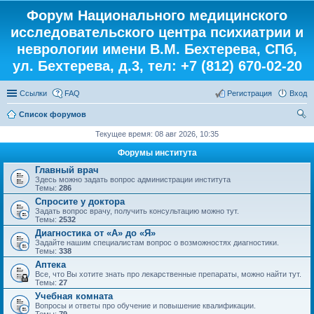
Форум Национального медицинского
исследовательского центра психиатрии и
неврологии имени В.М. Бехтерева, СПб,
ул. Бехтерева, д.3, тел: +7 (812) 670-02-20
Ссылки
FAQ
Регистрация
Вход
Список форумов
ои
Текущее время: 08 авг 2026, 10:35
ск
Форумы института
Главный врач
Здесь можно задать вопрос администрации института
Темы:
286
Спросите у доктора
Задать вопрос врачу, получить консультацию можно тут.
Темы:
2532
Диагностика от «А» до «Я»
Задайте нашим специалистам вопрос о возможностях диагностики.
Темы:
338
Аптека
Все, что Вы хотите знать про лекарственные препараты, можно найти тут.
Темы:
27
Учебная комната
Вопросы и ответы про обучение и повышение квалификации.