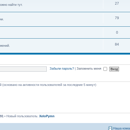
27
ожно найти тут.
79
ии.
0
84
жений.
Забыли пароль?
|
Запомнить меня
ей (основано на активности пользователей за последние 5 минут)
91
• Новый пользователь:
XeloPymn
Наша кома