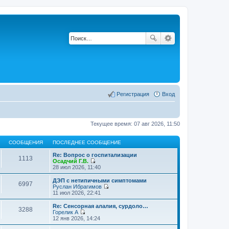
Регистрация
Вход
Текущее время: 07 авг 2026, 11:50
СООБЩЕНИЯ
ПОСЛЕДНЕЕ СООБЩЕНИЕ
Re: Вопрос о госпитализации
1113
Осадчий Г.В.
П
28 июл 2026, 11:40
е
р
ДЭП с нетипичными симптомами
6997
е
Руслан Ибрагимов
й
П
11 июл 2026, 22:41
т
е
и
р
Re: Сенсорная алалия, сурдоло…
3288
к
е
Горелик А
п
й
П
12 янв 2026, 14:24
о
т
е
с
и