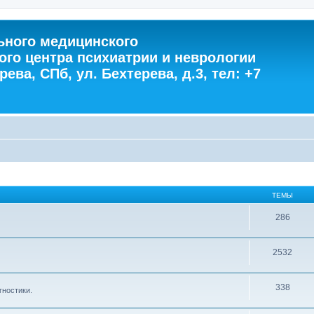
ного медицинского
ого центра психиатрии и неврологии
ева, СПб, ул. Бехтерева, д.3, тел: +7
ТЕМЫ
286
2532
338
гностики.