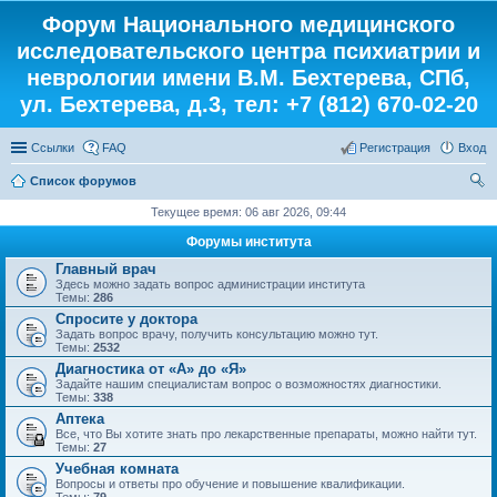
Форум Национального медицинского
исследовательского центра психиатрии и
неврологии имени В.М. Бехтерева, СПб,
ул. Бехтерева, д.3, тел: +7 (812) 670-02-20
Ссылки
FAQ
Регистрация
Вход
Список форумов
ои
Текущее время: 06 авг 2026, 09:44
ск
Форумы института
Главный врач
Здесь можно задать вопрос администрации института
Темы:
286
Спросите у доктора
Задать вопрос врачу, получить консультацию можно тут.
Темы:
2532
Диагностика от «А» до «Я»
Задайте нашим специалистам вопрос о возможностях диагностики.
Темы:
338
Аптека
Все, что Вы хотите знать про лекарственные препараты, можно найти тут.
Темы:
27
Учебная комната
Вопросы и ответы про обучение и повышение квалификации.