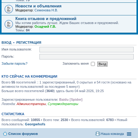
Темы:
79
Новости и объявления
Модератор:
Семенова Н.В.
Книга отзывов и предложений
Мы хотим работать лучше. Ждем Ваших отзывов и предложений.
Модератор:
Осадчий Г.В.
Темы:
84
ВХОД
•
РЕГИСТРАЦИЯ
Имя пользователя:
Пароль:
Забыли пароль?
Запомнить меня
КТО СЕЙЧАС НА КОНФЕРЕНЦИИ
Всего
55
посетителей :: 1 зарегистрированный, 0 скрытых и 54 гостя (основано на
активности пользователей за последние 5 минут)
Больше всего посетителей (
3640
) здесь было 04 май 2026, 19:25
Зарегистрированные пользователи:
Baidu [Spider]
Легенда:
Администраторы
,
Супермодераторы
СТАТИСТИКА
Всего сообщений:
10855
• Всего тем:
2530
• Всего пользователей:
6783
• Новый
пользователь:
Georgwhofs
Список форумов
Наша команда