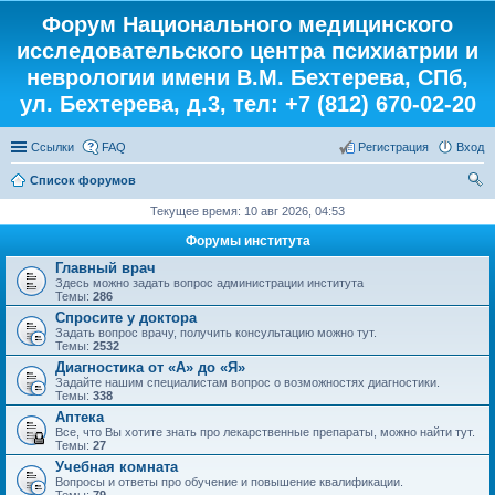
Форум Национального медицинского
исследовательского центра психиатрии и
неврологии имени В.М. Бехтерева, СПб,
ул. Бехтерева, д.3, тел: +7 (812) 670-02-20
Ссылки
FAQ
Регистрация
Вход
Список форумов
ои
Текущее время: 10 авг 2026, 04:53
ск
Форумы института
Главный врач
Здесь можно задать вопрос администрации института
Темы:
286
Спросите у доктора
Задать вопрос врачу, получить консультацию можно тут.
Темы:
2532
Диагностика от «А» до «Я»
Задайте нашим специалистам вопрос о возможностях диагностики.
Темы:
338
Аптека
Все, что Вы хотите знать про лекарственные препараты, можно найти тут.
Темы:
27
Учебная комната
Вопросы и ответы про обучение и повышение квалификации.