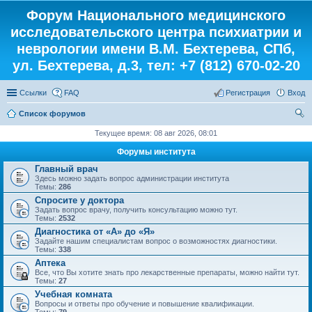
Форум Национального медицинского
исследовательского центра психиатрии и
неврологии имени В.М. Бехтерева, СПб,
ул. Бехтерева, д.3, тел: +7 (812) 670-02-20
Ссылки
FAQ
Регистрация
Вход
Список форумов
ои
Текущее время: 08 авг 2026, 08:01
ск
Форумы института
Главный врач
Здесь можно задать вопрос администрации института
Темы:
286
Спросите у доктора
Задать вопрос врачу, получить консультацию можно тут.
Темы:
2532
Диагностика от «А» до «Я»
Задайте нашим специалистам вопрос о возможностях диагностики.
Темы:
338
Аптека
Все, что Вы хотите знать про лекарственные препараты, можно найти тут.
Темы:
27
Учебная комната
Вопросы и ответы про обучение и повышение квалификации.