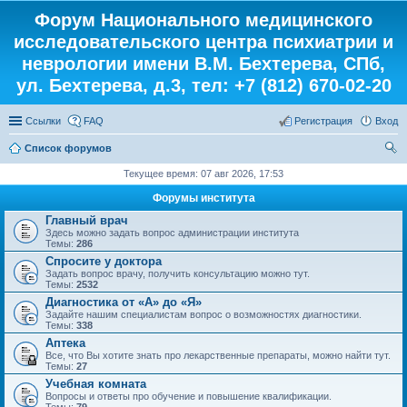
Форум Национального медицинского
исследовательского центра психиатрии и
неврологии имени В.М. Бехтерева, СПб,
ул. Бехтерева, д.3, тел: +7 (812) 670-02-20
Ссылки
FAQ
Регистрация
Вход
Список форумов
ои
Текущее время: 07 авг 2026, 17:53
ск
Форумы института
Главный врач
Здесь можно задать вопрос администрации института
Темы:
286
Спросите у доктора
Задать вопрос врачу, получить консультацию можно тут.
Темы:
2532
Диагностика от «А» до «Я»
Задайте нашим специалистам вопрос о возможностях диагностики.
Темы:
338
Аптека
Все, что Вы хотите знать про лекарственные препараты, можно найти тут.
Темы:
27
Учебная комната
Вопросы и ответы про обучение и повышение квалификации.