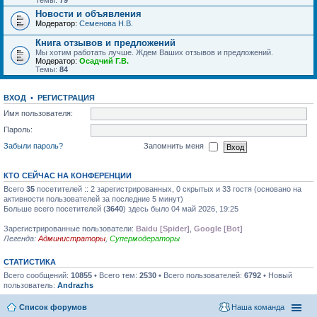
Темы:
79
Новости и объявления
Модератор:
Семенова Н.В.
Книга отзывов и предложений
Мы хотим работать лучше. Ждем Ваших отзывов и предложений.
Модератор:
Осадчий Г.В.
Темы:
84
ВХОД
•
РЕГИСТРАЦИЯ
Имя пользователя:
Пароль:
Забыли пароль?
Запомнить меня
КТО СЕЙЧАС НА КОНФЕРЕНЦИИ
Всего
35
посетителей :: 2 зарегистрированных, 0 скрытых и 33 гостя (основано на
активности пользователей за последние 5 минут)
Больше всего посетителей (
3640
) здесь было 04 май 2026, 19:25
Зарегистрированные пользователи:
Baidu [Spider]
,
Google [Bot]
Легенда:
Администраторы
,
Супермодераторы
СТАТИСТИКА
Всего сообщений:
10855
• Всего тем:
2530
• Всего пользователей:
6792
• Новый
пользователь:
Andrazhs
Список форумов
Наша команда