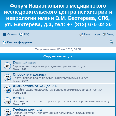
Форум Национального медицинского
исследовательского центра психиатрии и
неврологии имени В.М. Бехтерева, СПб,
ул. Бехтерева, д.3, тел: +7 (812) 670-02-20
Ссылки
FAQ
Регистрация
Вход
Список форумов
ои
Текущее время: 08 авг 2026, 08:08
ск
Форумы института
Главный врач
Здесь можно задать вопрос администрации института
Темы:
286
Спросите у доктора
Задать вопрос врачу, получить консультацию можно тут.
Темы:
2532
Диагностика от «А» до «Я»
Задайте нашим специалистам вопрос о возможностях диагностики.
Темы:
338
Аптека
Все, что Вы хотите знать про лекарственные препараты, можно найти тут.
Темы:
27
Учебная комната
Вопросы и ответы про обучение и повышение квалификации.