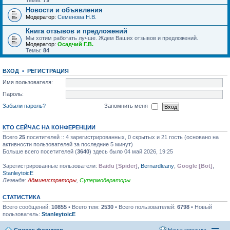
Темы:
79
Новости и объявления
Модератор:
Семенова Н.В.
Книга отзывов и предложений
Мы хотим работать лучше. Ждем Ваших отзывов и предложений.
Модератор:
Осадчий Г.В.
Темы:
84
ВХОД
•
РЕГИСТРАЦИЯ
Имя пользователя:
Пароль:
Забыли пароль?
Запомнить меня
КТО СЕЙЧАС НА КОНФЕРЕНЦИИ
Всего
25
посетителей :: 4 зарегистрированных, 0 скрытых и 21 гость (основано на
активности пользователей за последние 5 минут)
Больше всего посетителей (
3640
) здесь было 04 май 2026, 19:25
Зарегистрированные пользователи:
Baidu [Spider]
,
Bernardleany
,
Google [Bot]
,
StanleytoicE
Легенда:
Администраторы
,
Супермодераторы
СТАТИСТИКА
Всего сообщений:
10855
• Всего тем:
2530
• Всего пользователей:
6798
• Новый
пользователь:
StanleytoicE
Список форумов
Наша команда