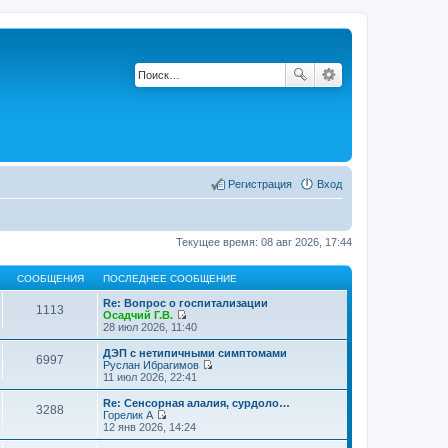
Регистрация
Вход
Текущее время: 08 авг 2026, 17:44
СООБЩЕНИЯ
ПОСЛЕДНЕЕ СООБЩЕНИЕ
Re: Вопрос о госпитализации
1113
Осадчий Г.В.
П
28 июл 2026, 11:40
е
р
ДЭП с нетипичными симптомами
6997
е
Руслан Ибрагимов
й
П
11 июл 2026, 22:41
т
е
и
р
Re: Сенсорная алалия, сурдоло…
3288
к
е
Горелик А
п
й
П
12 янв 2026, 14:24
о
т
е
с
и