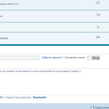
27
ожно найти тут.
79
ии.
0
84
жений.
Забыли пароль?
|
Запомнить меня
тя (основано на активности пользователей за последние 5 минут)
07
• Новый пользователь:
StanleyHic
Наша кома