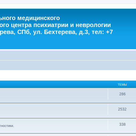
ного медицинского
ого центра психиатрии и неврологии
ева, СПб, ул. Бехтерева, д.3, тел: +7
ТЕМЫ
286
2532
338
гностики.