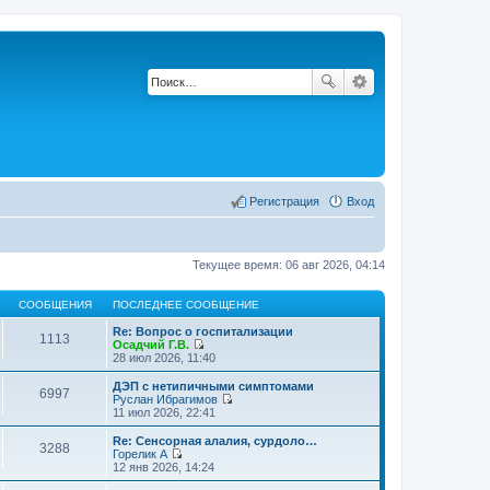
Регистрация
Вход
Текущее время: 06 авг 2026, 04:14
СООБЩЕНИЯ
ПОСЛЕДНЕЕ СООБЩЕНИЕ
Re: Вопрос о госпитализации
1113
Осадчий Г.В.
П
28 июл 2026, 11:40
е
р
ДЭП с нетипичными симптомами
6997
е
Руслан Ибрагимов
й
П
11 июл 2026, 22:41
т
е
и
р
Re: Сенсорная алалия, сурдоло…
3288
к
е
Горелик А
п
й
П
12 янв 2026, 14:24
о
т
е
с
и