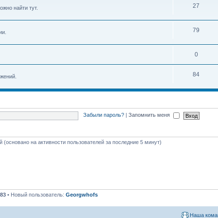
27
ожно найти тут.
79
ии.
0
84
жений.
Забыли пароль?
|
Запомнить меня
ей (основано на активности пользователей за последние 5 минут)
83
• Новый пользователь:
Georgwhofs
Наша кома