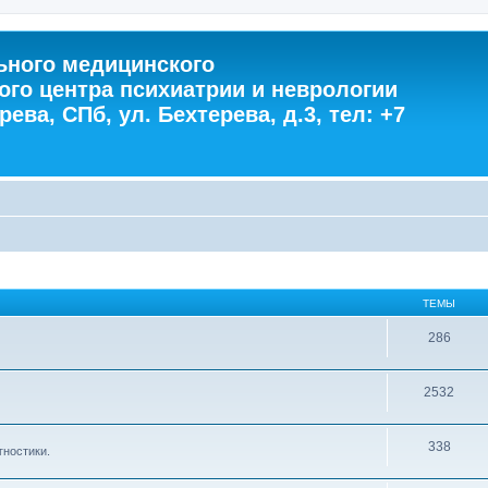
ного медицинского
ого центра психиатрии и неврологии
ева, СПб, ул. Бехтерева, д.3, тел: +7
ТЕМЫ
286
2532
338
гностики.