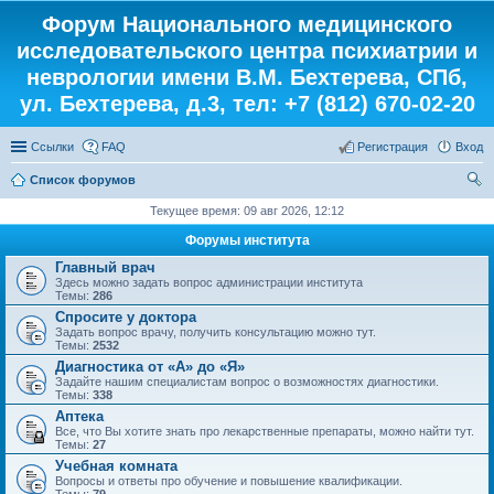
Форум Национального медицинского
исследовательского центра психиатрии и
неврологии имени В.М. Бехтерева, СПб,
ул. Бехтерева, д.3, тел: +7 (812) 670-02-20
Ссылки
FAQ
Регистрация
Вход
Список форумов
ои
Текущее время: 09 авг 2026, 12:12
ск
Форумы института
Главный врач
Здесь можно задать вопрос администрации института
Темы:
286
Спросите у доктора
Задать вопрос врачу, получить консультацию можно тут.
Темы:
2532
Диагностика от «А» до «Я»
Задайте нашим специалистам вопрос о возможностях диагностики.
Темы:
338
Аптека
Все, что Вы хотите знать про лекарственные препараты, можно найти тут.
Темы:
27
Учебная комната
Вопросы и ответы про обучение и повышение квалификации.