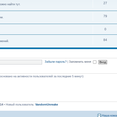
27
ожно найти тут.
79
ии.
0
84
жений.
Забыли пароль?
|
Запомнить меня
 (основано на активности пользователей за последние 5 минут)
14
• Новый пользователь:
VandornUnreake
Наша кома