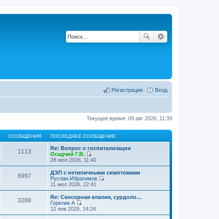
Регистрация
Вход
Текущее время: 09 авг 2026, 11:39
СООБЩЕНИЯ
ПОСЛЕДНЕЕ СООБЩЕНИЕ
Re: Вопрос о госпитализации
1113
Осадчий Г.В.
П
28 июл 2026, 11:40
е
р
ДЭП с нетипичными симптомами
6997
е
Руслан Ибрагимов
й
П
11 июл 2026, 22:41
т
е
и
р
Re: Сенсорная алалия, сурдоло…
3288
к
е
Горелик А
п
й
П
12 янв 2026, 14:24
о
т
е
с
и