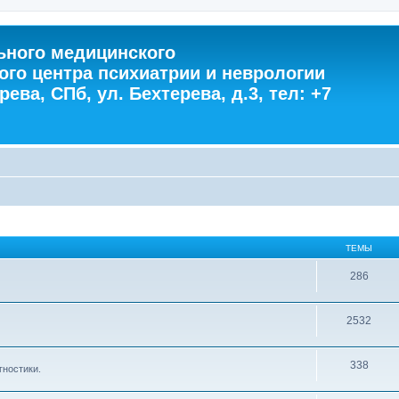
ного медицинского
ого центра психиатрии и неврологии
ева, СПб, ул. Бехтерева, д.3, тел: +7
ТЕМЫ
286
2532
338
гностики.