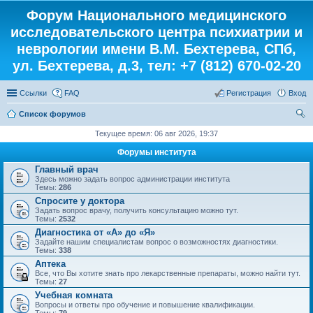
Форум Национального медицинского
исследовательского центра психиатрии и
неврологии имени В.М. Бехтерева, СПб,
ул. Бехтерева, д.3, тел: +7 (812) 670-02-20
Ссылки
FAQ
Регистрация
Вход
Список форумов
ои
Текущее время: 06 авг 2026, 19:37
ск
Форумы института
Главный врач
Здесь можно задать вопрос администрации института
Темы:
286
Спросите у доктора
Задать вопрос врачу, получить консультацию можно тут.
Темы:
2532
Диагностика от «А» до «Я»
Задайте нашим специалистам вопрос о возможностях диагностики.
Темы:
338
Аптека
Все, что Вы хотите знать про лекарственные препараты, можно найти тут.
Темы:
27
Учебная комната
Вопросы и ответы про обучение и повышение квалификации.