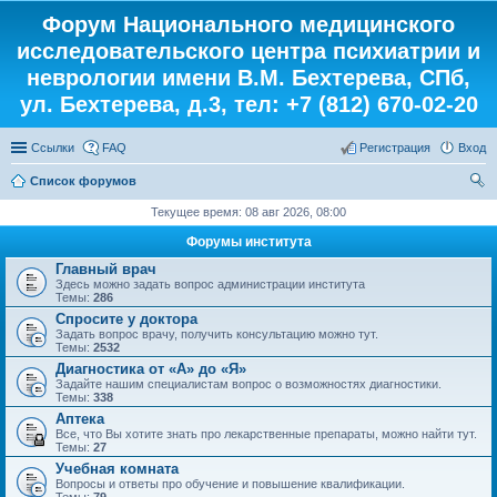
Форум Национального медицинского
исследовательского центра психиатрии и
неврологии имени В.М. Бехтерева, СПб,
ул. Бехтерева, д.3, тел: +7 (812) 670-02-20
Ссылки
FAQ
Регистрация
Вход
Список форумов
ои
Текущее время: 08 авг 2026, 08:00
ск
Форумы института
Главный врач
Здесь можно задать вопрос администрации института
Темы:
286
Спросите у доктора
Задать вопрос врачу, получить консультацию можно тут.
Темы:
2532
Диагностика от «А» до «Я»
Задайте нашим специалистам вопрос о возможностях диагностики.
Темы:
338
Аптека
Все, что Вы хотите знать про лекарственные препараты, можно найти тут.
Темы:
27
Учебная комната
Вопросы и ответы про обучение и повышение квалификации.