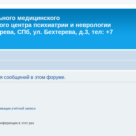
ного медицинского
ого центра психиатрии и неврологии
ева, СПб, ул. Бехтерева, д.3, тел: +7
я сообщений в этом форуме.
ивации учётной записи
нференции в этот раз