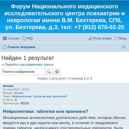
Форум Национального медицинского
исследовательского центра психиатрии и
неврологии имени В.М. Бехтерева, СПб,
ул. Бехтерева, д.3, тел: +7 (812) 670-02-20
Ссылки
FAQ
Регистрация
Вход
Список форумов
ои
Найден 1 результат
ск
Перейти к расширенному поиску
Найден 1 результат • Страница
1
из
1
Minutko
22 янв 2024, 18:42
Форум:
Аптека
Тема:
Нейролептики: таблетки или пролонги?
Ответы:
0
Просмотры:
45210
Нейролептики: таблетки или пролонги?
Инъекционные антипсихотики длительного действия, которые обычно
вводятся раз в две недели или месяц, в отличие от ежедневного
приема таблеток, необходимого для пероральных препаратов, были