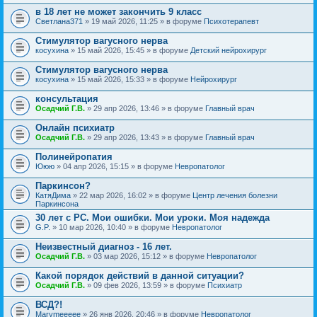
в 18 лет не может закончить 9 класс
Светлана371
» 19 май 2026, 11:25 » в форуме
Психотерапевт
Стимулятор вагусного нерва
косухина
» 15 май 2026, 15:45 » в форуме
Детский нейрохирург
Стимулятор вагусного нерва
косухина
» 15 май 2026, 15:33 » в форуме
Нейрохирург
консультация
Осадчий Г.В.
» 29 апр 2026, 13:46 » в форуме
Главный врач
Онлайн психиатр
Осадчий Г.В.
» 29 апр 2026, 13:43 » в форуме
Главный врач
Полинейропатия
Ююю
» 04 апр 2026, 15:15 » в форуме
Невропатолог
Паркинсон?
КатяДима
» 22 мар 2026, 16:02 » в форуме
Центр лечения болезни
Паркинсона
30 лет с РС. Мои ошибки. Мои уроки. Моя надежда
G.P.
» 10 мар 2026, 10:40 » в форуме
Невропатолог
Неизвестный диагноз - 16 лет.
Осадчий Г.В.
» 03 мар 2026, 15:12 » в форуме
Невропатолог
Какой порядок действий в данной ситуации?
Осадчий Г.В.
» 09 фев 2026, 13:59 » в форуме
Психиатр
ВСД?!
Marymeeeee
» 26 янв 2026, 20:46 » в форуме
Невропатолог