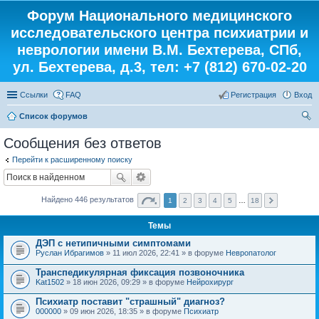
Форум Национального медицинского
исследовательского центра психиатрии и
неврологии имени В.М. Бехтерева, СПб,
ул. Бехтерева, д.3, тел: +7 (812) 670-02-20
Ссылки
FAQ
Регистрация
Вход
Список форумов
ои
Сообщения без ответов
ск
Перейти к расширенному поиску
Найдено 446 результатов
1
2
3
4
5
…
18
Темы
ДЭП с нетипичными симптомами
Руслан Ибрагимов
» 11 июл 2026, 22:41 » в форуме
Невропатолог
Транспедикулярная фиксация позвоночника
Kat1502
» 18 июн 2026, 09:29 » в форуме
Нейрохирург
Психиатр поставит "страшный" диагноз?
000000
» 09 июн 2026, 18:35 » в форуме
Психиатр