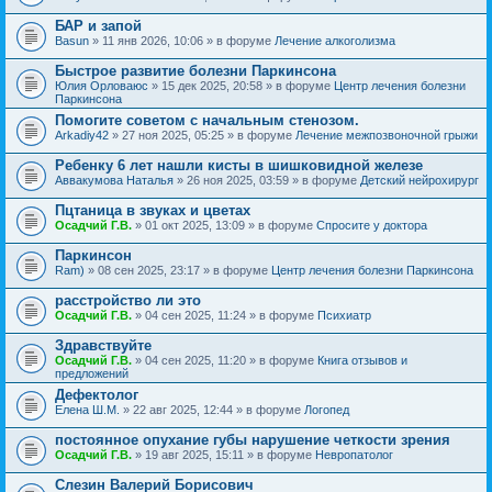
БАР и запой
Basun
» 11 янв 2026, 10:06 » в форуме
Лечение алкоголизма
Быстрое развитие болезни Паркинсона
Юлия Орловаюс
» 15 дек 2025, 20:58 » в форуме
Центр лечения болезни
Паркинсона
Помогите советом с начальным стенозом.
Arkadiy42
» 27 ноя 2025, 05:25 » в форуме
Лечение межпозвоночной грыжи
Ребенку 6 лет нашли кисты в шишковидной железе
Аввакумова Наталья
» 26 ноя 2025, 03:59 » в форуме
Детский нейрохирург
Пцтаница в звуках и цветах
Осадчий Г.В.
» 01 окт 2025, 13:09 » в форуме
Спросите у доктора
Паркинсон
Ram)
» 08 сен 2025, 23:17 » в форуме
Центр лечения болезни Паркинсона
расстройство ли это
Осадчий Г.В.
» 04 сен 2025, 11:24 » в форуме
Психиатр
Здравствуйте
Осадчий Г.В.
» 04 сен 2025, 11:20 » в форуме
Книга отзывов и
предложений
Дефектолог
Елена Ш.М.
» 22 авг 2025, 12:44 » в форуме
Логопед
постоянное опухание губы нарушение четкости зрения
Осадчий Г.В.
» 19 авг 2025, 15:11 » в форуме
Невропатолог
Слезин Валерий Борисович