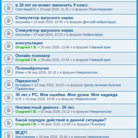
в 18 лет не может закончить 9 класс
Светлана371
» 19 май 2026, 11:25 » в форуме
Психотерапевт
Стимулятор вагусного нерва
косухина
» 15 май 2026, 15:45 » в форуме
Детский нейрохирург
Стимулятор вагусного нерва
косухина
» 15 май 2026, 15:33 » в форуме
Нейрохирург
консультация
Осадчий Г.В.
» 29 апр 2026, 13:46 » в форуме
Главный врач
Онлайн психиатр
Осадчий Г.В.
» 29 апр 2026, 13:43 » в форуме
Главный врач
Полинейропатия
Ююю
» 04 апр 2026, 15:15 » в форуме
Невропатолог
Паркинсон?
КатяДима
» 22 мар 2026, 16:02 » в форуме
Центр лечения болезни
Паркинсона
30 лет с РС. Мои ошибки. Мои уроки. Моя надежда
G.P.
» 10 мар 2026, 10:40 » в форуме
Невропатолог
Неизвестный диагноз - 16 лет.
Осадчий Г.В.
» 03 мар 2026, 15:12 » в форуме
Невропатолог
Какой порядок действий в данной ситуации?
Осадчий Г.В.
» 09 фев 2026, 13:59 » в форуме
Психиатр
ВСД?!
Marymeeeee
» 26 янв 2026, 20:46 » в форуме
Невропатолог