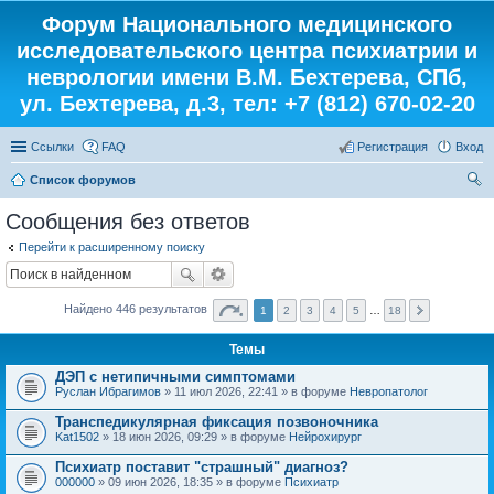
Форум Национального медицинского
исследовательского центра психиатрии и
неврологии имени В.М. Бехтерева, СПб,
ул. Бехтерева, д.3, тел: +7 (812) 670-02-20
Ссылки
FAQ
Регистрация
Вход
Список форумов
ои
Сообщения без ответов
ск
Перейти к расширенному поиску
Найдено 446 результатов
1
2
3
4
5
…
18
Темы
ДЭП с нетипичными симптомами
Руслан Ибрагимов
» 11 июл 2026, 22:41 » в форуме
Невропатолог
Транспедикулярная фиксация позвоночника
Kat1502
» 18 июн 2026, 09:29 » в форуме
Нейрохирург
Психиатр поставит "страшный" диагноз?
000000
» 09 июн 2026, 18:35 » в форуме
Психиатр