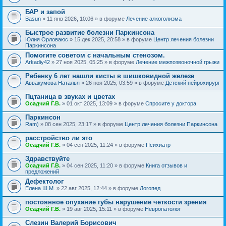
БАР и запой
Basun
» 11 янв 2026, 10:06 » в форуме
Лечение алкоголизма
Быстрое развитие болезни Паркинсона
Юлия Орловаюс
» 15 дек 2025, 20:58 » в форуме
Центр лечения болезни
Паркинсона
Помогите советом с начальным стенозом.
Arkadiy42
» 27 ноя 2025, 05:25 » в форуме
Лечение межпозвоночной грыжи
Ребенку 6 лет нашли кисты в шишковидной железе
Аввакумова Наталья
» 26 ноя 2025, 03:59 » в форуме
Детский нейрохирург
Пцтаница в звуках и цветах
Осадчий Г.В.
» 01 окт 2025, 13:09 » в форуме
Спросите у доктора
Паркинсон
Ram)
» 08 сен 2025, 23:17 » в форуме
Центр лечения болезни Паркинсона
расстройство ли это
Осадчий Г.В.
» 04 сен 2025, 11:24 » в форуме
Психиатр
Здравствуйте
Осадчий Г.В.
» 04 сен 2025, 11:20 » в форуме
Книга отзывов и
предложений
Дефектолог
Елена Ш.М.
» 22 авг 2025, 12:44 » в форуме
Логопед
постоянное опухание губы нарушение четкости зрения
Осадчий Г.В.
» 19 авг 2025, 15:11 » в форуме
Невропатолог
Слезин Валерий Борисович