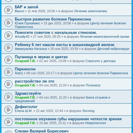
БАР и запой
Basun
» 11 янв 2026, 10:06 » в форуме
Лечение алкоголизма
Быстрое развитие болезни Паркинсона
Юлия Орловаюс
» 15 дек 2025, 20:58 » в форуме
Центр лечения болезни
Паркинсона
Помогите советом с начальным стенозом.
Arkadiy42
» 27 ноя 2025, 05:25 » в форуме
Лечение межпозвоночной грыжи
Ребенку 6 лет нашли кисты в шишковидной железе
Аввакумова Наталья
» 26 ноя 2025, 03:59 » в форуме
Детский нейрохирург
Пцтаница в звуках и цветах
Осадчий Г.В.
» 01 окт 2025, 13:09 » в форуме
Спросите у доктора
Паркинсон
Ram)
» 08 сен 2025, 23:17 » в форуме
Центр лечения болезни Паркинсона
расстройство ли это
Осадчий Г.В.
» 04 сен 2025, 11:24 » в форуме
Психиатр
Здравствуйте
Осадчий Г.В.
» 04 сен 2025, 11:20 » в форуме
Книга отзывов и
предложений
Дефектолог
Елена Ш.М.
» 22 авг 2025, 12:44 » в форуме
Логопед
постоянное опухание губы нарушение четкости зрения
Осадчий Г.В.
» 19 авг 2025, 15:11 » в форуме
Невропатолог
Слезин Валерий Борисович