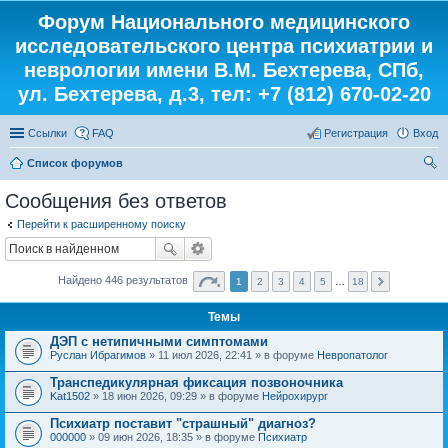
Форум Национального медицинского
исследовательского центра психиатрии и
неврологии имени В.М. Бехтерева, СПб,
ул. Бехтерева, д.3, тел: +7 (812) 670-02-20
Ссылки
FAQ
Регистрация
Вход
Список форумов
ои
Сообщения без ответов
ск
Перейти к расширенному поиску
Найдено 446 результатов
1
2
3
4
5
…
18
Темы
ДЭП с нетипичными симптомами
Руслан Ибрагимов
» 11 июл 2026, 22:41 » в форуме
Невропатолог
Транспедикулярная фиксация позвоночника
Kat1502
» 18 июн 2026, 09:29 » в форуме
Нейрохирург
Психиатр поставит "страшный" диагноз?
000000
» 09 июн 2026, 18:35 » в форуме
Психиатр