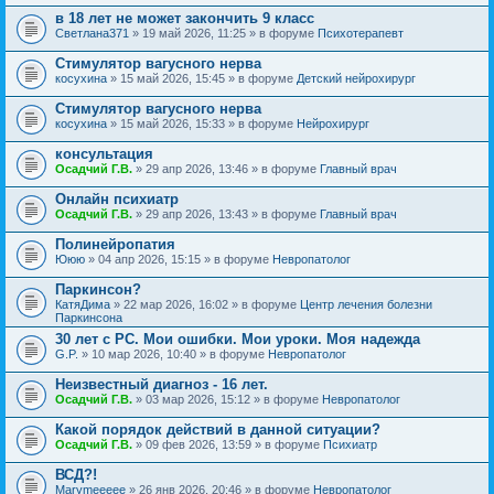
в 18 лет не может закончить 9 класс
Светлана371
» 19 май 2026, 11:25 » в форуме
Психотерапевт
Стимулятор вагусного нерва
косухина
» 15 май 2026, 15:45 » в форуме
Детский нейрохирург
Стимулятор вагусного нерва
косухина
» 15 май 2026, 15:33 » в форуме
Нейрохирург
консультация
Осадчий Г.В.
» 29 апр 2026, 13:46 » в форуме
Главный врач
Онлайн психиатр
Осадчий Г.В.
» 29 апр 2026, 13:43 » в форуме
Главный врач
Полинейропатия
Ююю
» 04 апр 2026, 15:15 » в форуме
Невропатолог
Паркинсон?
КатяДима
» 22 мар 2026, 16:02 » в форуме
Центр лечения болезни
Паркинсона
30 лет с РС. Мои ошибки. Мои уроки. Моя надежда
G.P.
» 10 мар 2026, 10:40 » в форуме
Невропатолог
Неизвестный диагноз - 16 лет.
Осадчий Г.В.
» 03 мар 2026, 15:12 » в форуме
Невропатолог
Какой порядок действий в данной ситуации?
Осадчий Г.В.
» 09 фев 2026, 13:59 » в форуме
Психиатр
ВСД?!
Marymeeeee
» 26 янв 2026, 20:46 » в форуме
Невропатолог