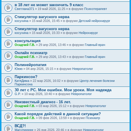
в 18 лет не может закончить 9 класс
Светлана371
» 19 май 2026, 11:25 » в форуме
Психотерапевт
Стимулятор вагусного нерва
косухина
» 15 май 2026, 15:45 » в форуме
Детский нейрохирург
Стимулятор вагусного нерва
косухина
» 15 май 2026, 15:33 » в форуме
Нейрохирург
консультация
Осадчий Г.В.
» 29 апр 2026, 13:46 » в форуме
Главный врач
Онлайн психиатр
Осадчий Г.В.
» 29 апр 2026, 13:43 » в форуме
Главный врач
Полинейропатия
Ююю
» 04 апр 2026, 15:15 » в форуме
Невропатолог
Паркинсон?
КатяДима
» 22 мар 2026, 16:02 » в форуме
Центр лечения болезни
Паркинсона
30 лет с РС. Мои ошибки. Мои уроки. Моя надежда
G.P.
» 10 мар 2026, 10:40 » в форуме
Невропатолог
Неизвестный диагноз - 16 лет.
Осадчий Г.В.
» 03 мар 2026, 15:12 » в форуме
Невропатолог
Какой порядок действий в данной ситуации?
Осадчий Г.В.
» 09 фев 2026, 13:59 » в форуме
Психиатр
ВСД?!
Marymeeeee
» 26 янв 2026, 20:46 » в форуме
Невропатолог