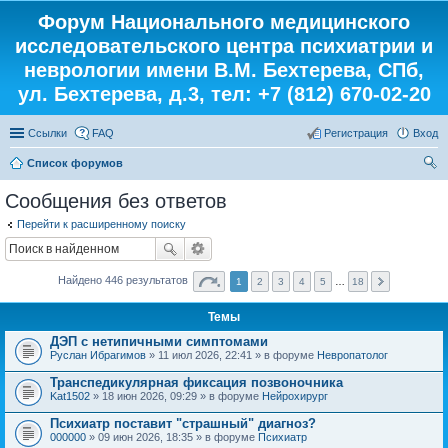
Форум Национального медицинского
исследовательского центра психиатрии и
неврологии имени В.М. Бехтерева, СПб,
ул. Бехтерева, д.3, тел: +7 (812) 670-02-20
Ссылки
FAQ
Регистрация
Вход
Список форумов
ои
Сообщения без ответов
ск
Перейти к расширенному поиску
Найдено 446 результатов
1
2
3
4
5
…
18
Темы
ДЭП с нетипичными симптомами
Руслан Ибрагимов
» 11 июл 2026, 22:41 » в форуме
Невропатолог
Транспедикулярная фиксация позвоночника
Kat1502
» 18 июн 2026, 09:29 » в форуме
Нейрохирург
Психиатр поставит "страшный" диагноз?
000000
» 09 июн 2026, 18:35 » в форуме
Психиатр