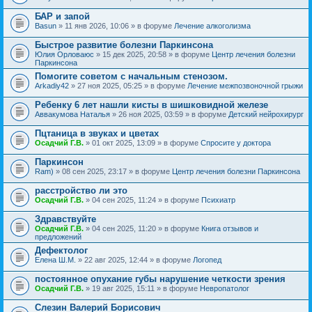
БАР и запой
Basun
» 11 янв 2026, 10:06 » в форуме
Лечение алкоголизма
Быстрое развитие болезни Паркинсона
Юлия Орловаюс
» 15 дек 2025, 20:58 » в форуме
Центр лечения болезни
Паркинсона
Помогите советом с начальным стенозом.
Arkadiy42
» 27 ноя 2025, 05:25 » в форуме
Лечение межпозвоночной грыжи
Ребенку 6 лет нашли кисты в шишковидной железе
Аввакумова Наталья
» 26 ноя 2025, 03:59 » в форуме
Детский нейрохирург
Пцтаница в звуках и цветах
Осадчий Г.В.
» 01 окт 2025, 13:09 » в форуме
Спросите у доктора
Паркинсон
Ram)
» 08 сен 2025, 23:17 » в форуме
Центр лечения болезни Паркинсона
расстройство ли это
Осадчий Г.В.
» 04 сен 2025, 11:24 » в форуме
Психиатр
Здравствуйте
Осадчий Г.В.
» 04 сен 2025, 11:20 » в форуме
Книга отзывов и
предложений
Дефектолог
Елена Ш.М.
» 22 авг 2025, 12:44 » в форуме
Логопед
постоянное опухание губы нарушение четкости зрения
Осадчий Г.В.
» 19 авг 2025, 15:11 » в форуме
Невропатолог
Слезин Валерий Борисович