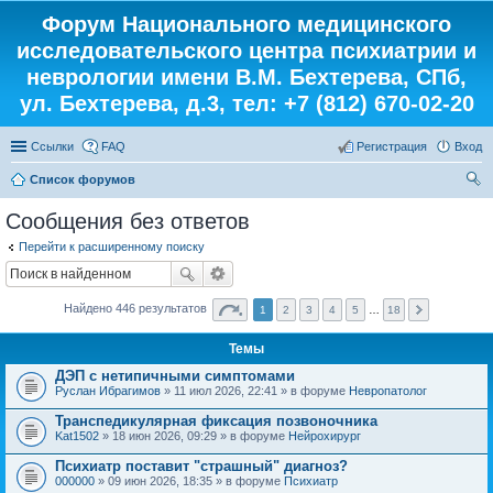
Форум Национального медицинского
исследовательского центра психиатрии и
неврологии имени В.М. Бехтерева, СПб,
ул. Бехтерева, д.3, тел: +7 (812) 670-02-20
Ссылки
FAQ
Регистрация
Вход
Список форумов
ои
Сообщения без ответов
ск
Перейти к расширенному поиску
Найдено 446 результатов
1
2
3
4
5
…
18
Темы
ДЭП с нетипичными симптомами
Руслан Ибрагимов
» 11 июл 2026, 22:41 » в форуме
Невропатолог
Транспедикулярная фиксация позвоночника
Kat1502
» 18 июн 2026, 09:29 » в форуме
Нейрохирург
Психиатр поставит "страшный" диагноз?
000000
» 09 июн 2026, 18:35 » в форуме
Психиатр