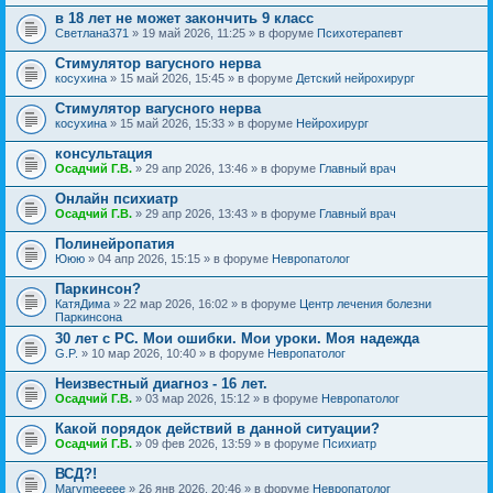
в 18 лет не может закончить 9 класс
Светлана371
» 19 май 2026, 11:25 » в форуме
Психотерапевт
Стимулятор вагусного нерва
косухина
» 15 май 2026, 15:45 » в форуме
Детский нейрохирург
Стимулятор вагусного нерва
косухина
» 15 май 2026, 15:33 » в форуме
Нейрохирург
консультация
Осадчий Г.В.
» 29 апр 2026, 13:46 » в форуме
Главный врач
Онлайн психиатр
Осадчий Г.В.
» 29 апр 2026, 13:43 » в форуме
Главный врач
Полинейропатия
Ююю
» 04 апр 2026, 15:15 » в форуме
Невропатолог
Паркинсон?
КатяДима
» 22 мар 2026, 16:02 » в форуме
Центр лечения болезни
Паркинсона
30 лет с РС. Мои ошибки. Мои уроки. Моя надежда
G.P.
» 10 мар 2026, 10:40 » в форуме
Невропатолог
Неизвестный диагноз - 16 лет.
Осадчий Г.В.
» 03 мар 2026, 15:12 » в форуме
Невропатолог
Какой порядок действий в данной ситуации?
Осадчий Г.В.
» 09 фев 2026, 13:59 » в форуме
Психиатр
ВСД?!
Marymeeeee
» 26 янв 2026, 20:46 » в форуме
Невропатолог