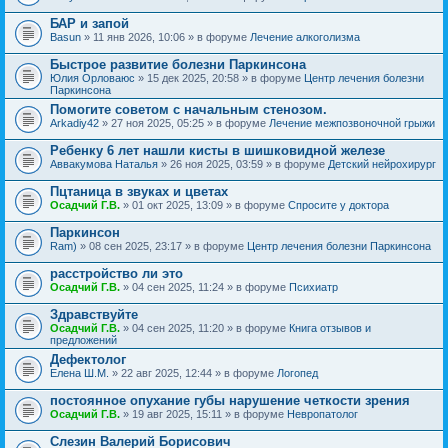
БАР и запой
Basun
» 11 янв 2026, 10:06 » в форуме
Лечение алкоголизма
Быстрое развитие болезни Паркинсона
Юлия Орловаюс
» 15 дек 2025, 20:58 » в форуме
Центр лечения болезни
Паркинсона
Помогите советом с начальным стенозом.
Arkadiy42
» 27 ноя 2025, 05:25 » в форуме
Лечение межпозвоночной грыжи
Ребенку 6 лет нашли кисты в шишковидной железе
Аввакумова Наталья
» 26 ноя 2025, 03:59 » в форуме
Детский нейрохирург
Пцтаница в звуках и цветах
Осадчий Г.В.
» 01 окт 2025, 13:09 » в форуме
Спросите у доктора
Паркинсон
Ram)
» 08 сен 2025, 23:17 » в форуме
Центр лечения болезни Паркинсона
расстройство ли это
Осадчий Г.В.
» 04 сен 2025, 11:24 » в форуме
Психиатр
Здравствуйте
Осадчий Г.В.
» 04 сен 2025, 11:20 » в форуме
Книга отзывов и
предложений
Дефектолог
Елена Ш.М.
» 22 авг 2025, 12:44 » в форуме
Логопед
постоянное опухание губы нарушение четкости зрения
Осадчий Г.В.
» 19 авг 2025, 15:11 » в форуме
Невропатолог
Слезин Валерий Борисович