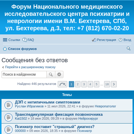
Форум Национального медицинского
исследовательского центра психиатрии и
неврологии имени В.М. Бехтерева, СПб,
ул. Бехтерева, д.3, тел: +7 (812) 670-02-20
Ссылки
FAQ
Регистрация
Вход
Список форумов
ои
Сообщения без ответов
ск
Перейти к расширенному поиску
Найдено 446 результатов
1
2
3
4
5
…
18
Темы
ДЭП с нетипичными симптомами
Руслан Ибрагимов
» 11 июл 2026, 22:41 » в форуме
Невропатолог
Транспедикулярная фиксация позвоночника
Kat1502
» 18 июн 2026, 09:29 » в форуме
Нейрохирург
Психиатр поставит "страшный" диагноз?
000000
» 09 июн 2026, 18:35 » в форуме
Психиатр