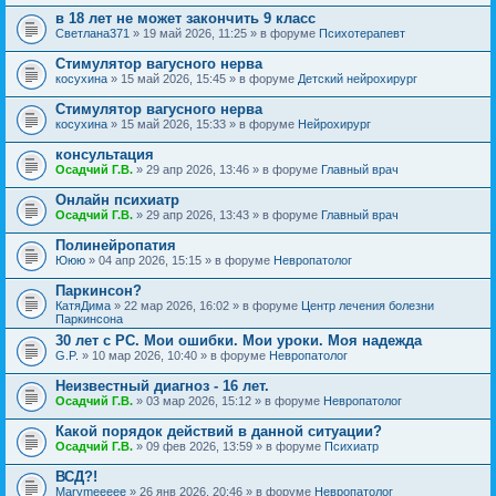
в 18 лет не может закончить 9 класс
Светлана371
» 19 май 2026, 11:25 » в форуме
Психотерапевт
Стимулятор вагусного нерва
косухина
» 15 май 2026, 15:45 » в форуме
Детский нейрохирург
Стимулятор вагусного нерва
косухина
» 15 май 2026, 15:33 » в форуме
Нейрохирург
консультация
Осадчий Г.В.
» 29 апр 2026, 13:46 » в форуме
Главный врач
Онлайн психиатр
Осадчий Г.В.
» 29 апр 2026, 13:43 » в форуме
Главный врач
Полинейропатия
Ююю
» 04 апр 2026, 15:15 » в форуме
Невропатолог
Паркинсон?
КатяДима
» 22 мар 2026, 16:02 » в форуме
Центр лечения болезни
Паркинсона
30 лет с РС. Мои ошибки. Мои уроки. Моя надежда
G.P.
» 10 мар 2026, 10:40 » в форуме
Невропатолог
Неизвестный диагноз - 16 лет.
Осадчий Г.В.
» 03 мар 2026, 15:12 » в форуме
Невропатолог
Какой порядок действий в данной ситуации?
Осадчий Г.В.
» 09 фев 2026, 13:59 » в форуме
Психиатр
ВСД?!
Marymeeeee
» 26 янв 2026, 20:46 » в форуме
Невропатолог