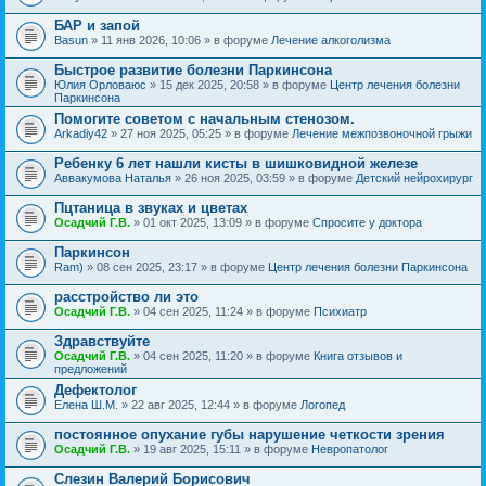
БАР и запой
Basun
» 11 янв 2026, 10:06 » в форуме
Лечение алкоголизма
Быстрое развитие болезни Паркинсона
Юлия Орловаюс
» 15 дек 2025, 20:58 » в форуме
Центр лечения болезни
Паркинсона
Помогите советом с начальным стенозом.
Arkadiy42
» 27 ноя 2025, 05:25 » в форуме
Лечение межпозвоночной грыжи
Ребенку 6 лет нашли кисты в шишковидной железе
Аввакумова Наталья
» 26 ноя 2025, 03:59 » в форуме
Детский нейрохирург
Пцтаница в звуках и цветах
Осадчий Г.В.
» 01 окт 2025, 13:09 » в форуме
Спросите у доктора
Паркинсон
Ram)
» 08 сен 2025, 23:17 » в форуме
Центр лечения болезни Паркинсона
расстройство ли это
Осадчий Г.В.
» 04 сен 2025, 11:24 » в форуме
Психиатр
Здравствуйте
Осадчий Г.В.
» 04 сен 2025, 11:20 » в форуме
Книга отзывов и
предложений
Дефектолог
Елена Ш.М.
» 22 авг 2025, 12:44 » в форуме
Логопед
постоянное опухание губы нарушение четкости зрения
Осадчий Г.В.
» 19 авг 2025, 15:11 » в форуме
Невропатолог
Слезин Валерий Борисович