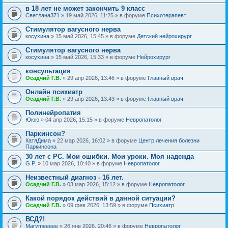
в 18 лет не может закончить 9 класс
Светлана371
» 19 май 2026, 11:25 » в форуме
Психотерапевт
Стимулятор вагусного нерва
косухина
» 15 май 2026, 15:45 » в форуме
Детский нейрохирург
Стимулятор вагусного нерва
косухина
» 15 май 2026, 15:33 » в форуме
Нейрохирург
консультация
Осадчий Г.В.
» 29 апр 2026, 13:46 » в форуме
Главный врач
Онлайн психиатр
Осадчий Г.В.
» 29 апр 2026, 13:43 » в форуме
Главный врач
Полинейропатия
Ююю
» 04 апр 2026, 15:15 » в форуме
Невропатолог
Паркинсон?
КатяДима
» 22 мар 2026, 16:02 » в форуме
Центр лечения болезни
Паркинсона
30 лет с РС. Мои ошибки. Мои уроки. Моя надежда
G.P.
» 10 мар 2026, 10:40 » в форуме
Невропатолог
Неизвестный диагноз - 16 лет.
Осадчий Г.В.
» 03 мар 2026, 15:12 » в форуме
Невропатолог
Какой порядок действий в данной ситуации?
Осадчий Г.В.
» 09 фев 2026, 13:59 » в форуме
Психиатр
ВСД?!
Marymeeeee
» 26 янв 2026, 20:46 » в форуме
Невропатолог