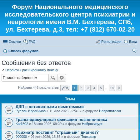
Форум Национального медицинского
исследовательского центра психиатрии и
неврологии имени В.М. Бехтерева, СПб,
ул. Бехтерева, д.3, тел: +7 (812) 670-02-20
Ссылки
FAQ
Регистрация
Вход
Список форумов
ои
Сообщения без ответов
ск
Перейти к расширенному поиску
Найдено 446 результатов
1
2
3
4
5
…
18
Темы
ДЭП с нетипичными симптомами
Руслан Ибрагимов
» 11 июл 2026, 22:41 » в форуме
Невропатолог
Транспедикулярная фиксация позвоночника
Kat1502
» 18 июн 2026, 09:29 » в форуме
Нейрохирург
Психиатр поставит "страшный" диагноз?
000000
» 09 июн 2026, 18:35 » в форуме
Психиатр