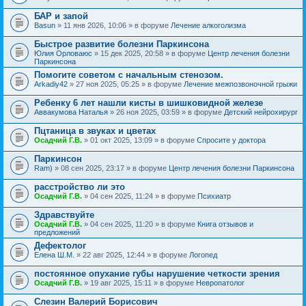
БАР и запой
Basun
» 11 янв 2026, 10:06 » в форуме
Лечение алкоголизма
Быстрое развитие болезни Паркинсона
Юлия Орловаюс
» 15 дек 2025, 20:58 » в форуме
Центр лечения болезни
Паркинсона
Помогите советом с начальным стенозом.
Arkadiy42
» 27 ноя 2025, 05:25 » в форуме
Лечение межпозвоночной грыжи
Ребенку 6 лет нашли кисты в шишковидной железе
Аввакумова Наталья
» 26 ноя 2025, 03:59 » в форуме
Детский нейрохирург
Пцтаница в звуках и цветах
Осадчий Г.В.
» 01 окт 2025, 13:09 » в форуме
Спросите у доктора
Паркинсон
Ram)
» 08 сен 2025, 23:17 » в форуме
Центр лечения болезни Паркинсона
расстройство ли это
Осадчий Г.В.
» 04 сен 2025, 11:24 » в форуме
Психиатр
Здравствуйте
Осадчий Г.В.
» 04 сен 2025, 11:20 » в форуме
Книга отзывов и
предложений
Дефектолог
Елена Ш.М.
» 22 авг 2025, 12:44 » в форуме
Логопед
постоянное опухание губы нарушение четкости зрения
Осадчий Г.В.
» 19 авг 2025, 15:11 » в форуме
Невропатолог
Слезин Валерий Борисович