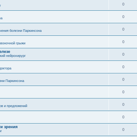
0
г
0
ма
0
чения болезни Паркинсона
0
воночной грыжи
елезе
0
кий нейрохирург
0
доктора
0
зни Паркинсона
0
0
ов и предложений
0
ти зрения
0
ог