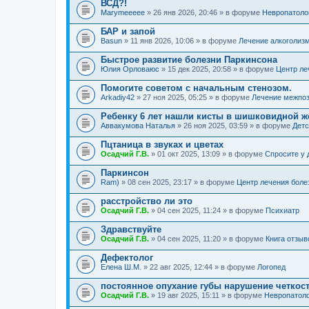
ВСД?!
Marymeeeee
» 26 янв 2026, 20:46 » в форуме
Невропатоло
БАР и запой
Basun
» 11 янв 2026, 10:06 » в форуме
Лечение алкоголиз
Быстрое развитие болезни Паркинсона
Юлия Орловаюс
» 15 дек 2025, 20:58 » в форуме
Центр ле
Помогите советом с начальным стенозом.
Arkadiy42
» 27 ноя 2025, 05:25 » в форуме
Лечение межпоз
Ребенку 6 лет нашли кисты в шишковидной ж
Аввакумова Наталья
» 26 ноя 2025, 03:59 » в форуме
Детс
Пцтаница в звуках и цветах
Осадчий Г.В.
» 01 окт 2025, 13:09 » в форуме
Спросите у 
Паркинсон
Ram)
» 08 сен 2025, 23:17 » в форуме
Центр лечения боле
расстройство ли это
Осадчий Г.В.
» 04 сен 2025, 11:24 » в форуме
Психиатр
Здравствуйте
Осадчий Г.В.
» 04 сен 2025, 11:20 » в форуме
Книга отзыв
Дефектолог
Елена Ш.М.
» 22 авг 2025, 12:44 » в форуме
Логопед
постоянное опухание губы нарушение четкос
Осадчий Г.В.
» 19 авг 2025, 15:11 » в форуме
Невропатол