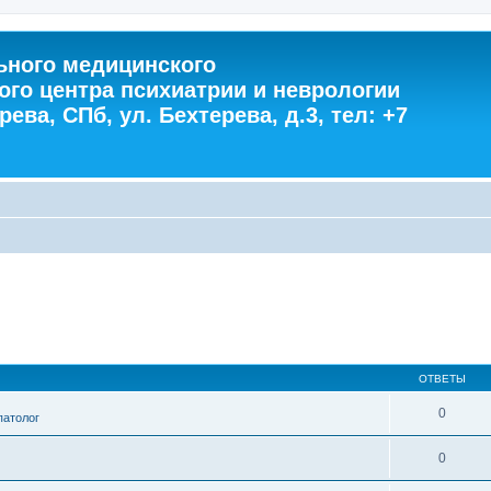
ного медицинского
ого центра психиатрии и неврологии
ева, СПб, ул. Бехтерева, д.3, тел: +7
ОТВЕТЫ
0
патолог
0