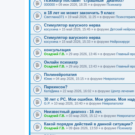
Психиатр поставит "страшный" диагноз?
000000
» 09 июн 2026, 18:35 » в форуме
Психиатр
в 18 лет не может закончить 9 класс
Светлана371
» 19 май 2026, 11:25 » в форуме
Психотерап
Стимулятор вагусного нерва
косухина
» 15 май 2026, 15:45 » в форуме
Детский нейрох
Стимулятор вагусного нерва
косухина
» 15 май 2026, 15:33 » в форуме
Нейрохирург
консультация
Осадчий Г.В.
» 29 апр 2026, 13:46 » в форуме
Главный вр
Онлайн психиатр
Осадчий Г.В.
» 29 апр 2026, 13:43 » в форуме
Главный вр
Полинейропатия
Ююю
» 04 апр 2026, 15:15 » в форуме
Невропатолог
Паркинсон?
КатяДима
» 22 мар 2026, 16:02 » в форуме
Центр лечения
30 лет с РС. Мои ошибки. Мои уроки. Моя на
G.P.
» 10 мар 2026, 10:40 » в форуме
Невропатолог
Неизвестный диагноз - 16 лет.
Осадчий Г.В.
» 03 мар 2026, 15:12 » в форуме
Невропатол
Какой порядок действий в данной ситуации?
Осадчий Г.В.
» 09 фев 2026, 13:59 » в форуме
Психиатр