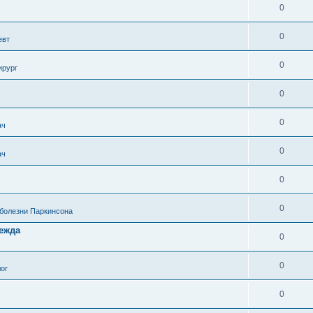
0
0
евт
0
ирург
0
0
ач
0
ач
0
0
 болезни Паркинсона
дежда
0
0
ог
0