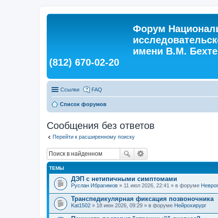
Форум Националь
исследовательск
имени В.М. Бехтер
(812) 670-02-20
Ссылки
FAQ
Список форумов
Сообщения без ответов
Перейти к расширенному поиску
ТЕМЫ
ДЭП с нетипичными симптомами
Руслан Ибрагимов
» 11 июл 2026, 22:41 » в форуме
Невро
Транспедикулярная фиксация позвоночника
Kat1502
» 18 июн 2026, 09:29 » в форуме
Нейрохирург