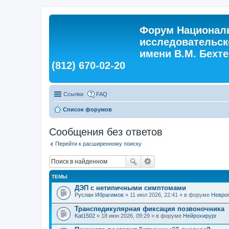
Форум Националь
исследовательск
имени В.М. Бехтер
(812) 670-02-20
Ссылки
FAQ
Список форумов
Сообщения без ответов
Перейти к расширенному поиску
ТЕМЫ
ДЭП с нетипичными симптомами
Руслан Ибрагимов
» 11 июл 2026, 22:41 » в форуме
Невро
Транспедикулярная фиксация позвоночника
Kat1502
» 18 июн 2026, 09:29 » в форуме
Нейрохирург