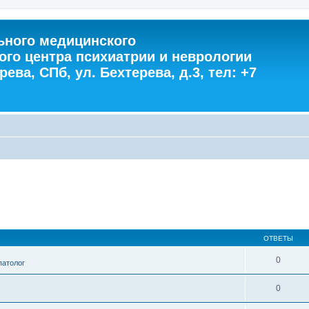
ного медицинского
ого центра психиатрии и неврологии
ева, СПб, ул. Бехтерева, д.3, тел: +7
ОТВЕТЫ
0
патолог
0