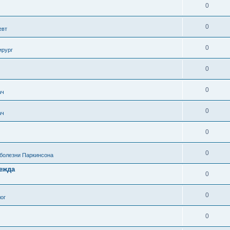
0
0
евт
0
ирург
0
0
ач
0
ач
0
0
 болезни Паркинсона
дежда
0
0
ог
0