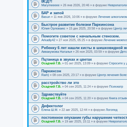
ВСД?!
Marymeeeee
» 26 янв 2026, 20:46 » в форуме
Невропатоло
БАР и запой
Basun
» 11 янв 2026, 10:06 » в форуме
Лечение алкоголиз
Быстрое развитие болезни Паркинсона
Юлия Орловаюс
» 15 дек 2025, 20:58 » в форуме
Центр ле
Помогите советом с начальным стенозом.
Arkadiy42
» 27 ноя 2025, 05:25 » в форуме
Лечение межпоз
Ребенку 6 лет нашли кисты в шишковидной ж
Аввакумова Наталья
» 26 ноя 2025, 03:59 » в форуме
Детс
Пцтаница в звуках и цветах
Осадчий Г.В.
» 01 окт 2025, 13:09 » в форуме
Спросите у 
Паркинсон
Ram)
» 08 сен 2025, 23:17 » в форуме
Центр лечения боле
расстройство ли это
Осадчий Г.В.
» 04 сен 2025, 11:24 » в форуме
Психиатр
Здравствуйте
Осадчий Г.В.
» 04 сен 2025, 11:20 » в форуме
Книга отзыв
Дефектолог
Елена Ш.М.
» 22 авг 2025, 12:44 » в форуме
Логопед
постоянное опухание губы нарушение четкос
Осадчий Г.В.
» 19 авг 2025, 15:11 » в форуме
Невропатол