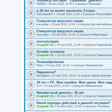
Психиатр поставит "страшный" диагноз?
000000
» 09 июн 2026, 18:35 » в форуме
Психиатр
в 18 лет не может закончить 9 класс
Светлана371
» 19 май 2026, 11:25 » в форуме
Психотерап
Стимулятор вагусного нерва
косухина
» 15 май 2026, 15:45 » в форуме
Детский нейрох
Стимулятор вагусного нерва
косухина
» 15 май 2026, 15:33 » в форуме
Нейрохирург
консультация
Осадчий Г.В.
» 29 апр 2026, 13:46 » в форуме
Главный вр
Онлайн психиатр
Осадчий Г.В.
» 29 апр 2026, 13:43 » в форуме
Главный вр
Полинейропатия
Ююю
» 04 апр 2026, 15:15 » в форуме
Невропатолог
Паркинсон?
КатяДима
» 22 мар 2026, 16:02 » в форуме
Центр лечения
30 лет с РС. Мои ошибки. Мои уроки. Моя на
G.P.
» 10 мар 2026, 10:40 » в форуме
Невропатолог
Неизвестный диагноз - 16 лет.
Осадчий Г.В.
» 03 мар 2026, 15:12 » в форуме
Невропатол
Какой порядок действий в данной ситуации?
Осадчий Г.В.
» 09 фев 2026, 13:59 » в форуме
Психиатр