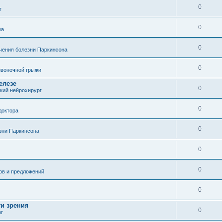
0
г
0
ма
0
чения болезни Паркинсона
0
воночной грыжи
елезе
0
кий нейрохирург
0
доктора
0
зни Паркинсона
0
0
ов и предложений
0
ти зрения
0
ог