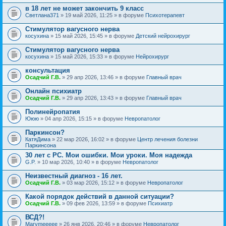
в 18 лет не может закончить 9 класс
Светлана371
» 19 май 2026, 11:25 » в форуме
Психотерапевт
Стимулятор вагусного нерва
косухина
» 15 май 2026, 15:45 » в форуме
Детский нейрохирург
Стимулятор вагусного нерва
косухина
» 15 май 2026, 15:33 » в форуме
Нейрохирург
консультация
Осадчий Г.В.
» 29 апр 2026, 13:46 » в форуме
Главный врач
Онлайн психиатр
Осадчий Г.В.
» 29 апр 2026, 13:43 » в форуме
Главный врач
Полинейропатия
Ююю
» 04 апр 2026, 15:15 » в форуме
Невропатолог
Паркинсон?
КатяДима
» 22 мар 2026, 16:02 » в форуме
Центр лечения болезни
Паркинсона
30 лет с РС. Мои ошибки. Мои уроки. Моя надежда
G.P.
» 10 мар 2026, 10:40 » в форуме
Невропатолог
Неизвестный диагноз - 16 лет.
Осадчий Г.В.
» 03 мар 2026, 15:12 » в форуме
Невропатолог
Какой порядок действий в данной ситуации?
Осадчий Г.В.
» 09 фев 2026, 13:59 » в форуме
Психиатр
ВСД?!
Marymeeeee
» 26 янв 2026, 20:46 » в форуме
Невропатолог