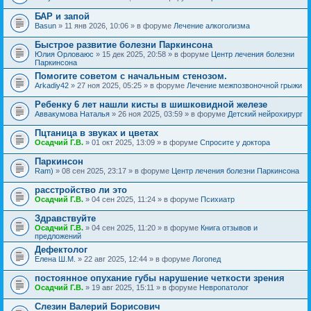
БАР и запой
Basun
» 11 янв 2026, 10:06 » в форуме
Лечение алкоголизма
Быстрое развитие болезни Паркинсона
Юлия Орловаюс
» 15 дек 2025, 20:58 » в форуме
Центр лечения болезни
Паркинсона
Помогите советом с начальным стенозом.
Arkadiy42
» 27 ноя 2025, 05:25 » в форуме
Лечение межпозвоночной грыжи
Ребенку 6 лет нашли кисты в шишковидной железе
Аввакумова Наталья
» 26 ноя 2025, 03:59 » в форуме
Детский нейрохирург
Пцтаница в звуках и цветах
Осадчий Г.В.
» 01 окт 2025, 13:09 » в форуме
Спросите у доктора
Паркинсон
Ram)
» 08 сен 2025, 23:17 » в форуме
Центр лечения болезни Паркинсона
расстройство ли это
Осадчий Г.В.
» 04 сен 2025, 11:24 » в форуме
Психиатр
Здравствуйте
Осадчий Г.В.
» 04 сен 2025, 11:20 » в форуме
Книга отзывов и
предложений
Дефектолог
Елена Ш.М.
» 22 авг 2025, 12:44 » в форуме
Логопед
постоянное опухание губы нарушение четкости зрения
Осадчий Г.В.
» 19 авг 2025, 15:11 » в форуме
Невропатолог
Слезин Валерий Борисович