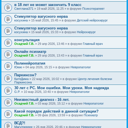
в 18 лет не может закончить 9 класс
Светлана371
» 19 май 2026, 11:25 » в форуме
Психотерапевт
Стимулятор вагусного нерва
косухина
» 15 май 2026, 15:45 » в форуме
Детский нейрохирург
Стимулятор вагусного нерва
косухина
» 15 май 2026, 15:33 » в форуме
Нейрохирург
консультация
Осадчий Г.В.
» 29 апр 2026, 13:46 » в форуме
Главный врач
Онлайн психиатр
Осадчий Г.В.
» 29 апр 2026, 13:43 » в форуме
Главный врач
Полинейропатия
Ююю
» 04 апр 2026, 15:15 » в форуме
Невропатолог
Паркинсон?
КатяДима
» 22 мар 2026, 16:02 » в форуме
Центр лечения болезни
Паркинсона
30 лет с РС. Мои ошибки. Мои уроки. Моя надежда
G.P.
» 10 мар 2026, 10:40 » в форуме
Невропатолог
Неизвестный диагноз - 16 лет.
Осадчий Г.В.
» 03 мар 2026, 15:12 » в форуме
Невропатолог
Какой порядок действий в данной ситуации?
Осадчий Г.В.
» 09 фев 2026, 13:59 » в форуме
Психиатр
ВСД?!
Marymeeeee
» 26 янв 2026, 20:46 » в форуме
Невропатолог