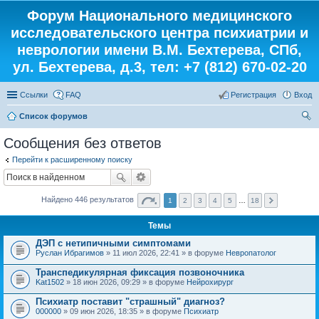
Форум Национального медицинского
исследовательского центра психиатрии и
неврологии имени В.М. Бехтерева, СПб,
ул. Бехтерева, д.3, тел: +7 (812) 670-02-20
Ссылки
FAQ
Регистрация
Вход
Список форумов
ои
Сообщения без ответов
ск
Перейти к расширенному поиску
Найдено 446 результатов
1
2
3
4
5
…
18
Темы
ДЭП с нетипичными симптомами
Руслан Ибрагимов
» 11 июл 2026, 22:41 » в форуме
Невропатолог
Транспедикулярная фиксация позвоночника
Kat1502
» 18 июн 2026, 09:29 » в форуме
Нейрохирург
Психиатр поставит "страшный" диагноз?
000000
» 09 июн 2026, 18:35 » в форуме
Психиатр