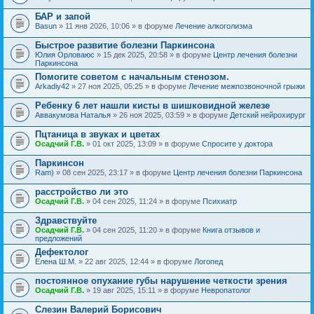
БАР и запой
Basun
» 11 янв 2026, 10:06 » в форуме
Лечение алкоголизма
Быстрое развитие болезни Паркинсона
Юлия Орловаюс
» 15 дек 2025, 20:58 » в форуме
Центр лечения болезни
Паркинсона
Помогите советом с начальным стенозом.
Arkadiy42
» 27 ноя 2025, 05:25 » в форуме
Лечение межпозвоночной грыжи
Ребенку 6 лет нашли кисты в шишковидной железе
Аввакумова Наталья
» 26 ноя 2025, 03:59 » в форуме
Детский нейрохирург
Пцтаница в звуках и цветах
Осадчий Г.В.
» 01 окт 2025, 13:09 » в форуме
Спросите у доктора
Паркинсон
Ram)
» 08 сен 2025, 23:17 » в форуме
Центр лечения болезни Паркинсона
расстройство ли это
Осадчий Г.В.
» 04 сен 2025, 11:24 » в форуме
Психиатр
Здравствуйте
Осадчий Г.В.
» 04 сен 2025, 11:20 » в форуме
Книга отзывов и
предложений
Дефектолог
Елена Ш.М.
» 22 авг 2025, 12:44 » в форуме
Логопед
постоянное опухание губы нарушение четкости зрения
Осадчий Г.В.
» 19 авг 2025, 15:11 » в форуме
Невропатолог
Слезин Валерий Борисович