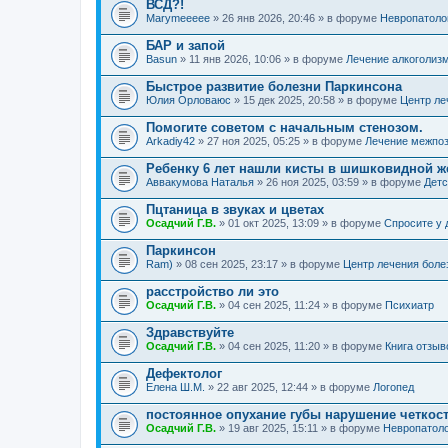
ВСД?!
Marymeeeee
» 26 янв 2026, 20:46 » в форуме
Невропатоло
БАР и запой
Basun
» 11 янв 2026, 10:06 » в форуме
Лечение алкоголиз
Быстрое развитие болезни Паркинсона
Юлия Орловаюс
» 15 дек 2025, 20:58 » в форуме
Центр ле
Помогите советом с начальным стенозом.
Arkadiy42
» 27 ноя 2025, 05:25 » в форуме
Лечение межпоз
Ребенку 6 лет нашли кисты в шишковидной ж
Аввакумова Наталья
» 26 ноя 2025, 03:59 » в форуме
Детс
Пцтаница в звуках и цветах
Осадчий Г.В.
» 01 окт 2025, 13:09 » в форуме
Спросите у 
Паркинсон
Ram)
» 08 сен 2025, 23:17 » в форуме
Центр лечения боле
расстройство ли это
Осадчий Г.В.
» 04 сен 2025, 11:24 » в форуме
Психиатр
Здравствуйте
Осадчий Г.В.
» 04 сен 2025, 11:20 » в форуме
Книга отзыв
Дефектолог
Елена Ш.М.
» 22 авг 2025, 12:44 » в форуме
Логопед
постоянное опухание губы нарушение четкос
Осадчий Г.В.
» 19 авг 2025, 15:11 » в форуме
Невропатол