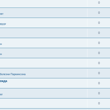
0
0
евт
0
ирург
0
0
ач
0
ач
0
0
 болезни Паркинсона
дежда
0
0
ог
0