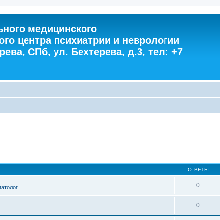
ного медицинского
ого центра психиатрии и неврологии
ева, СПб, ул. Бехтерева, д.3, тел: +7
ОТВЕТЫ
0
патолог
0