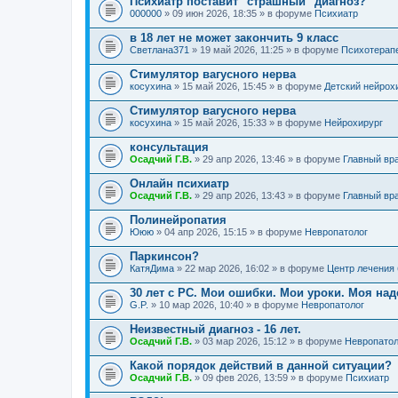
Психиатр поставит "страшный" диагноз?
000000
» 09 июн 2026, 18:35 » в форуме
Психиатр
в 18 лет не может закончить 9 класс
Светлана371
» 19 май 2026, 11:25 » в форуме
Психотерап
Стимулятор вагусного нерва
косухина
» 15 май 2026, 15:45 » в форуме
Детский нейрох
Стимулятор вагусного нерва
косухина
» 15 май 2026, 15:33 » в форуме
Нейрохирург
консультация
Осадчий Г.В.
» 29 апр 2026, 13:46 » в форуме
Главный вр
Онлайн психиатр
Осадчий Г.В.
» 29 апр 2026, 13:43 » в форуме
Главный вр
Полинейропатия
Ююю
» 04 апр 2026, 15:15 » в форуме
Невропатолог
Паркинсон?
КатяДима
» 22 мар 2026, 16:02 » в форуме
Центр лечения
30 лет с РС. Мои ошибки. Мои уроки. Моя на
G.P.
» 10 мар 2026, 10:40 » в форуме
Невропатолог
Неизвестный диагноз - 16 лет.
Осадчий Г.В.
» 03 мар 2026, 15:12 » в форуме
Невропатол
Какой порядок действий в данной ситуации?
Осадчий Г.В.
» 09 фев 2026, 13:59 » в форуме
Психиатр