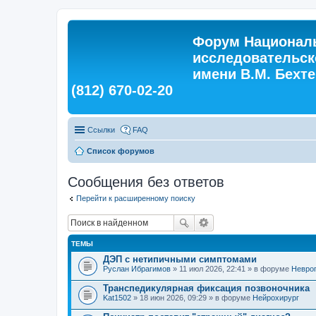
Форум Националь
исследовательск
имени В.М. Бехтер
(812) 670-02-20
Ссылки
FAQ
Список форумов
Сообщения без ответов
Перейти к расширенному поиску
ТЕМЫ
ДЭП с нетипичными симптомами
Руслан Ибрагимов
» 11 июл 2026, 22:41 » в форуме
Невро
Транспедикулярная фиксация позвоночника
Kat1502
» 18 июн 2026, 09:29 » в форуме
Нейрохирург