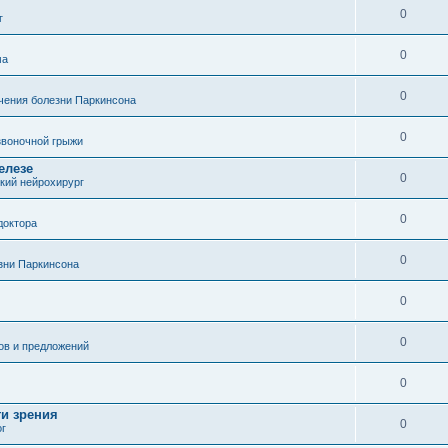
0
г
0
ма
0
чения болезни Паркинсона
0
воночной грыжи
елезе
0
кий нейрохирург
0
доктора
0
зни Паркинсона
0
0
ов и предложений
0
ти зрения
0
ог