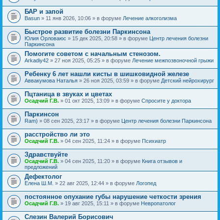
БАР и запой
Basun
» 11 янв 2026, 10:06 » в форуме
Лечение алкоголизма
Быстрое развитие болезни Паркинсона
Юлия Орловаюс
» 15 дек 2025, 20:58 » в форуме
Центр лечения болезни
Паркинсона
Помогите советом с начальным стенозом.
Arkadiy42
» 27 ноя 2025, 05:25 » в форуме
Лечение межпозвоночной грыжи
Ребенку 6 лет нашли кисты в шишковидной железе
Аввакумова Наталья
» 26 ноя 2025, 03:59 » в форуме
Детский нейрохирург
Пцтаница в звуках и цветах
Осадчий Г.В.
» 01 окт 2025, 13:09 » в форуме
Спросите у доктора
Паркинсон
Ram)
» 08 сен 2025, 23:17 » в форуме
Центр лечения болезни Паркинсона
расстройство ли это
Осадчий Г.В.
» 04 сен 2025, 11:24 » в форуме
Психиатр
Здравствуйте
Осадчий Г.В.
» 04 сен 2025, 11:20 » в форуме
Книга отзывов и
предложений
Дефектолог
Елена Ш.М.
» 22 авг 2025, 12:44 » в форуме
Логопед
постоянное опухание губы нарушение четкости зрения
Осадчий Г.В.
» 19 авг 2025, 15:11 » в форуме
Невропатолог
Слезин Валерий Борисович