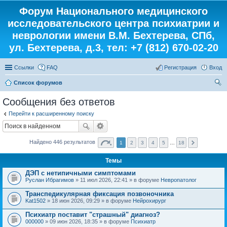
Форум Национального медицинского
исследовательского центра психиатрии и
неврологии имени В.М. Бехтерева, СПб,
ул. Бехтерева, д.3, тел: +7 (812) 670-02-20
Ссылки
FAQ
Регистрация
Вход
Список форумов
ои
Сообщения без ответов
ск
Перейти к расширенному поиску
Найдено 446 результатов
1
2
3
4
5
…
18
Темы
ДЭП с нетипичными симптомами
Руслан Ибрагимов
» 11 июл 2026, 22:41 » в форуме
Невропатолог
Транспедикулярная фиксация позвоночника
Kat1502
» 18 июн 2026, 09:29 » в форуме
Нейрохирург
Психиатр поставит "страшный" диагноз?
000000
» 09 июн 2026, 18:35 » в форуме
Психиатр