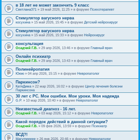
в 18 лет не может закончить 9 класс
Светлана371
» 19 май 2026, 11:25 » в форуме
Психотерапевт
Стимулятор вагусного нерва
косухина
» 15 май 2026, 15:45 » в форуме
Детский нейрохирург
Стимулятор вагусного нерва
косухина
» 15 май 2026, 15:33 » в форуме
Нейрохирург
консультация
Осадчий Г.В.
» 29 апр 2026, 13:46 » в форуме
Главный врач
Онлайн психиатр
Осадчий Г.В.
» 29 апр 2026, 13:43 » в форуме
Главный врач
Полинейропатия
Ююю
» 04 апр 2026, 15:15 » в форуме
Невропатолог
Паркинсон?
КатяДима
» 22 мар 2026, 16:02 » в форуме
Центр лечения болезни
Паркинсона
30 лет с РС. Мои ошибки. Мои уроки. Моя надежда
G.P.
» 10 мар 2026, 10:40 » в форуме
Невропатолог
Неизвестный диагноз - 16 лет.
Осадчий Г.В.
» 03 мар 2026, 15:12 » в форуме
Невропатолог
Какой порядок действий в данной ситуации?
Осадчий Г.В.
» 09 фев 2026, 13:59 » в форуме
Психиатр
ВСД?!
Marymeeeee
» 26 янв 2026, 20:46 » в форуме
Невропатолог