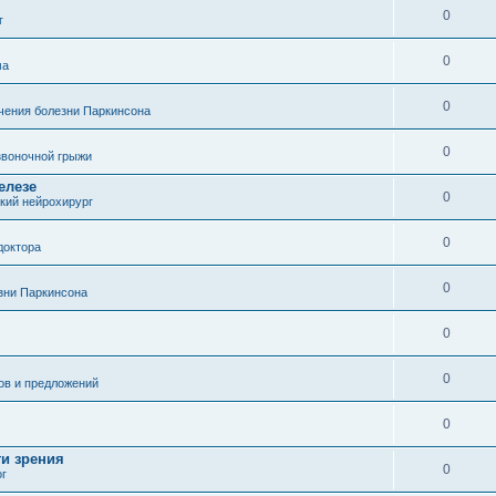
0
г
0
ма
0
чения болезни Паркинсона
0
воночной грыжи
елезе
0
кий нейрохирург
0
доктора
0
зни Паркинсона
0
0
ов и предложений
0
ти зрения
0
ог