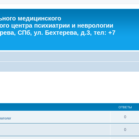
ного медицинского
ого центра психиатрии и неврологии
ева, СПб, ул. Бехтерева, д.3, тел: +7
ОТВЕТЫ
0
патолог
0