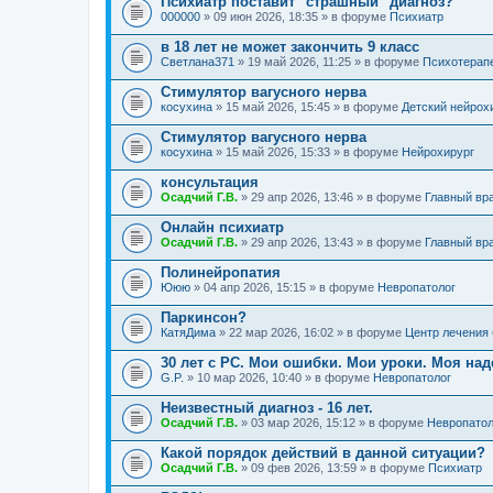
Психиатр поставит "страшный" диагноз?
000000
» 09 июн 2026, 18:35 » в форуме
Психиатр
в 18 лет не может закончить 9 класс
Светлана371
» 19 май 2026, 11:25 » в форуме
Психотерап
Стимулятор вагусного нерва
косухина
» 15 май 2026, 15:45 » в форуме
Детский нейрох
Стимулятор вагусного нерва
косухина
» 15 май 2026, 15:33 » в форуме
Нейрохирург
консультация
Осадчий Г.В.
» 29 апр 2026, 13:46 » в форуме
Главный вр
Онлайн психиатр
Осадчий Г.В.
» 29 апр 2026, 13:43 » в форуме
Главный вр
Полинейропатия
Ююю
» 04 апр 2026, 15:15 » в форуме
Невропатолог
Паркинсон?
КатяДима
» 22 мар 2026, 16:02 » в форуме
Центр лечения
30 лет с РС. Мои ошибки. Мои уроки. Моя на
G.P.
» 10 мар 2026, 10:40 » в форуме
Невропатолог
Неизвестный диагноз - 16 лет.
Осадчий Г.В.
» 03 мар 2026, 15:12 » в форуме
Невропатол
Какой порядок действий в данной ситуации?
Осадчий Г.В.
» 09 фев 2026, 13:59 » в форуме
Психиатр