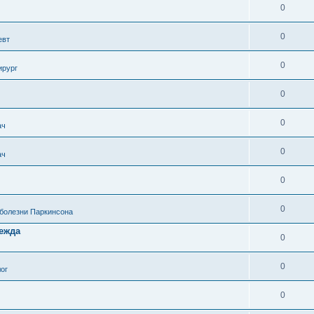
0
0
евт
0
ирург
0
0
ач
0
ач
0
0
 болезни Паркинсона
дежда
0
0
ог
0