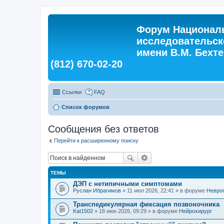
Форум Националь
исследовательск
имени В.М. Бехтер
(812) 670-02-20
Ссылки
FAQ
Список форумов
Сообщения без ответов
Перейти к расширенному поиску
ТЕМЫ
ДЭП с нетипичными симптомами
Руслан Ибрагимов
» 11 июл 2026, 22:41 » в форуме
Невро
Транспедикулярная фиксация позвоночника
Kat1502
» 18 июн 2026, 09:29 » в форуме
Нейрохирург