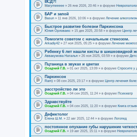
ВСД?!
Marymeeeee
» 26 янв 2026, 20:46 » в форуме
Невропатоло
БАР и запой
Basun
» 11 янв 2026, 10:06 » в форуме
Лечение алкоголиз
Быстрое развитие болезни Паркинсона
Юлия Орловаюс
» 15 дек 2025, 20:58 » в форуме
Центр ле
Помогите советом с начальным стенозом.
Arkadiy42
» 27 ноя 2025, 05:25 » в форуме
Лечение межпоз
Ребенку 6 лет нашли кисты в шишковидной ж
Аввакумова Наталья
» 26 ноя 2025, 03:59 » в форуме
Детс
Пцтаница в звуках и цветах
Осадчий Г.В.
» 01 окт 2025, 13:09 » в форуме
Спросите у 
Паркинсон
Ram)
» 08 сен 2025, 23:17 » в форуме
Центр лечения боле
расстройство ли это
Осадчий Г.В.
» 04 сен 2025, 11:24 » в форуме
Психиатр
Здравствуйте
Осадчий Г.В.
» 04 сен 2025, 11:20 » в форуме
Книга отзыв
Дефектолог
Елена Ш.М.
» 22 авг 2025, 12:44 » в форуме
Логопед
постоянное опухание губы нарушение четкос
Осадчий Г.В.
» 19 авг 2025, 15:11 » в форуме
Невропатол