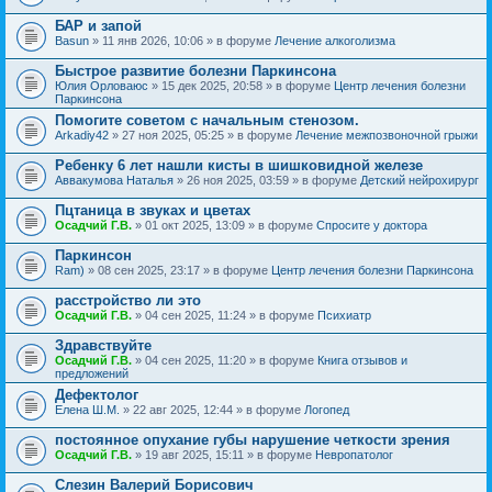
БАР и запой
Basun
» 11 янв 2026, 10:06 » в форуме
Лечение алкоголизма
Быстрое развитие болезни Паркинсона
Юлия Орловаюс
» 15 дек 2025, 20:58 » в форуме
Центр лечения болезни
Паркинсона
Помогите советом с начальным стенозом.
Arkadiy42
» 27 ноя 2025, 05:25 » в форуме
Лечение межпозвоночной грыжи
Ребенку 6 лет нашли кисты в шишковидной железе
Аввакумова Наталья
» 26 ноя 2025, 03:59 » в форуме
Детский нейрохирург
Пцтаница в звуках и цветах
Осадчий Г.В.
» 01 окт 2025, 13:09 » в форуме
Спросите у доктора
Паркинсон
Ram)
» 08 сен 2025, 23:17 » в форуме
Центр лечения болезни Паркинсона
расстройство ли это
Осадчий Г.В.
» 04 сен 2025, 11:24 » в форуме
Психиатр
Здравствуйте
Осадчий Г.В.
» 04 сен 2025, 11:20 » в форуме
Книга отзывов и
предложений
Дефектолог
Елена Ш.М.
» 22 авг 2025, 12:44 » в форуме
Логопед
постоянное опухание губы нарушение четкости зрения
Осадчий Г.В.
» 19 авг 2025, 15:11 » в форуме
Невропатолог
Слезин Валерий Борисович