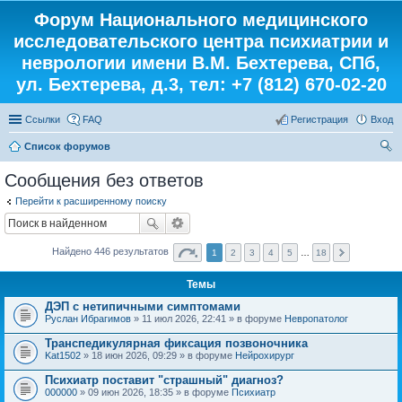
Форум Национального медицинского
исследовательского центра психиатрии и
неврологии имени В.М. Бехтерева, СПб,
ул. Бехтерева, д.3, тел: +7 (812) 670-02-20
Ссылки
FAQ
Регистрация
Вход
Список форумов
ои
Сообщения без ответов
ск
Перейти к расширенному поиску
Найдено 446 результатов
1
2
3
4
5
…
18
Темы
ДЭП с нетипичными симптомами
Руслан Ибрагимов
» 11 июл 2026, 22:41 » в форуме
Невропатолог
Транспедикулярная фиксация позвоночника
Kat1502
» 18 июн 2026, 09:29 » в форуме
Нейрохирург
Психиатр поставит "страшный" диагноз?
000000
» 09 июн 2026, 18:35 » в форуме
Психиатр