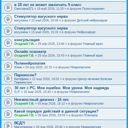
в 18 лет не может закончить 9 класс
Светлана371
» 19 май 2026, 11:25 » в форуме
Психотерапевт
Стимулятор вагусного нерва
косухина
» 15 май 2026, 15:45 » в форуме
Детский нейрохирург
Стимулятор вагусного нерва
косухина
» 15 май 2026, 15:33 » в форуме
Нейрохирург
консультация
Осадчий Г.В.
» 29 апр 2026, 13:46 » в форуме
Главный врач
Онлайн психиатр
Осадчий Г.В.
» 29 апр 2026, 13:43 » в форуме
Главный врач
Полинейропатия
Ююю
» 04 апр 2026, 15:15 » в форуме
Невропатолог
Паркинсон?
КатяДима
» 22 мар 2026, 16:02 » в форуме
Центр лечения болезни
Паркинсона
30 лет с РС. Мои ошибки. Мои уроки. Моя надежда
G.P.
» 10 мар 2026, 10:40 » в форуме
Невропатолог
Неизвестный диагноз - 16 лет.
Осадчий Г.В.
» 03 мар 2026, 15:12 » в форуме
Невропатолог
Какой порядок действий в данной ситуации?
Осадчий Г.В.
» 09 фев 2026, 13:59 » в форуме
Психиатр
ВСД?!
Marymeeeee
» 26 янв 2026, 20:46 » в форуме
Невропатолог