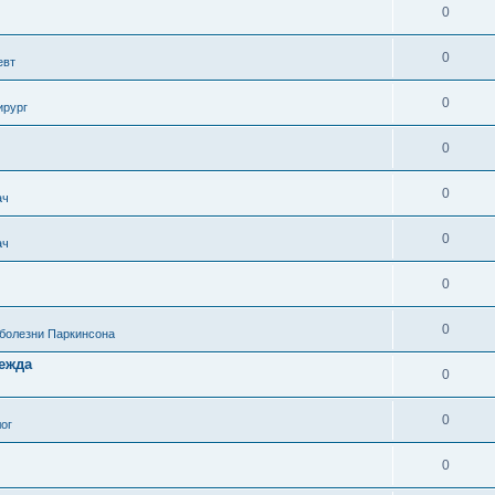
0
0
евт
0
ирург
0
0
ач
0
ач
0
0
 болезни Паркинсона
дежда
0
0
ог
0