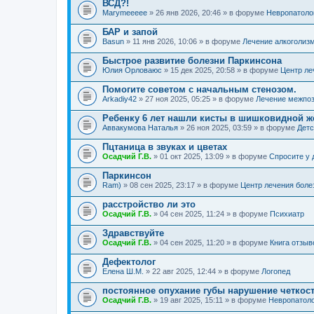
ВСД?!
Marymeeeee
» 26 янв 2026, 20:46 » в форуме
Невропатоло
БАР и запой
Basun
» 11 янв 2026, 10:06 » в форуме
Лечение алкоголиз
Быстрое развитие болезни Паркинсона
Юлия Орловаюс
» 15 дек 2025, 20:58 » в форуме
Центр ле
Помогите советом с начальным стенозом.
Arkadiy42
» 27 ноя 2025, 05:25 » в форуме
Лечение межпоз
Ребенку 6 лет нашли кисты в шишковидной ж
Аввакумова Наталья
» 26 ноя 2025, 03:59 » в форуме
Детс
Пцтаница в звуках и цветах
Осадчий Г.В.
» 01 окт 2025, 13:09 » в форуме
Спросите у 
Паркинсон
Ram)
» 08 сен 2025, 23:17 » в форуме
Центр лечения боле
расстройство ли это
Осадчий Г.В.
» 04 сен 2025, 11:24 » в форуме
Психиатр
Здравствуйте
Осадчий Г.В.
» 04 сен 2025, 11:20 » в форуме
Книга отзыв
Дефектолог
Елена Ш.М.
» 22 авг 2025, 12:44 » в форуме
Логопед
постоянное опухание губы нарушение четкос
Осадчий Г.В.
» 19 авг 2025, 15:11 » в форуме
Невропатол