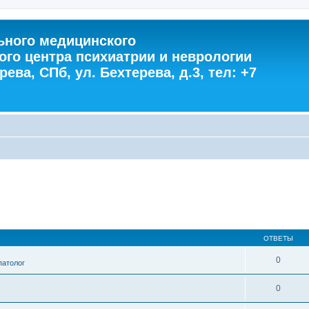
ного медицинского
ого центра психиатрии и неврологии
ева, СПб, ул. Бехтерева, д.3, тел: +7
ОТВЕТЫ
0
патолог
0