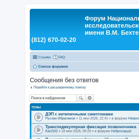
Форум Националь
исследовательск
имени В.М. Бехтер
(812) 670-02-20
Ссылки
FAQ
Список форумов
Сообщения без ответов
Перейти к расширенному поиску
ТЕМЫ
ДЭП с нетипичными симптомами
Руслан Ибрагимов
» 11 июл 2026, 22:41 » в форуме
Невро
Транспедикулярная фиксация позвоночника
Kat1502
» 18 июн 2026, 09:29 » в форуме
Нейрохирург