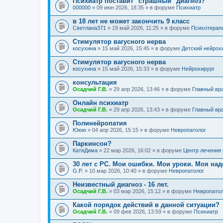
Психиатр поставит "страшный" диагноз?
000000
» 09 июн 2026, 18:35 » в форуме
Психиатр
в 18 лет не может закончить 9 класс
Светлана371
» 19 май 2026, 11:25 » в форуме
Психотерап
Стимулятор вагусного нерва
косухина
» 15 май 2026, 15:45 » в форуме
Детский нейрох
Стимулятор вагусного нерва
косухина
» 15 май 2026, 15:33 » в форуме
Нейрохирург
консультация
Осадчий Г.В.
» 29 апр 2026, 13:46 » в форуме
Главный вр
Онлайн психиатр
Осадчий Г.В.
» 29 апр 2026, 13:43 » в форуме
Главный вр
Полинейропатия
Ююю
» 04 апр 2026, 15:15 » в форуме
Невропатолог
Паркинсон?
КатяДима
» 22 мар 2026, 16:02 » в форуме
Центр лечения
30 лет с РС. Мои ошибки. Мои уроки. Моя на
G.P.
» 10 мар 2026, 10:40 » в форуме
Невропатолог
Неизвестный диагноз - 16 лет.
Осадчий Г.В.
» 03 мар 2026, 15:12 » в форуме
Невропатол
Какой порядок действий в данной ситуации?
Осадчий Г.В.
» 09 фев 2026, 13:59 » в форуме
Психиатр