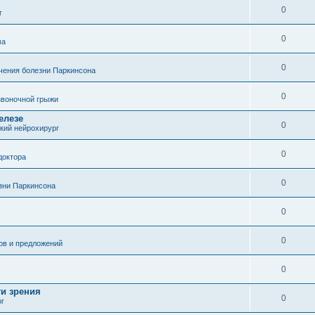
0
г
0
ма
0
чения болезни Паркинсона
0
воночной грыжи
елезе
0
кий нейрохирург
0
доктора
0
зни Паркинсона
0
0
ов и предложений
0
ти зрения
0
ог