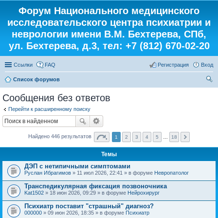
Форум Национального медицинского
исследовательского центра психиатрии и
неврологии имени В.М. Бехтерева, СПб,
ул. Бехтерева, д.3, тел: +7 (812) 670-02-20
Ссылки
FAQ
Регистрация
Вход
Список форумов
ои
Сообщения без ответов
ск
Перейти к расширенному поиску
Найдено 446 результатов
1
2
3
4
5
…
18
Темы
ДЭП с нетипичными симптомами
Руслан Ибрагимов
» 11 июл 2026, 22:41 » в форуме
Невропатолог
Транспедикулярная фиксация позвоночника
Kat1502
» 18 июн 2026, 09:29 » в форуме
Нейрохирург
Психиатр поставит "страшный" диагноз?
000000
» 09 июн 2026, 18:35 » в форуме
Психиатр