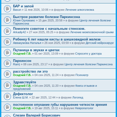
БАР и запой
Basun
» 11 янв 2026, 10:06 » в форуме
Лечение алкоголизма
Быстрое развитие болезни Паркинсона
Юлия Орловаюс
» 15 дек 2025, 20:58 » в форуме
Центр лечения болезни
Паркинсона
Помогите советом с начальным стенозом.
Arkadiy42
» 27 ноя 2025, 05:25 » в форуме
Лечение межпозвоночной грыжи
Ребенку 6 лет нашли кисты в шишковидной железе
Аввакумова Наталья
» 26 ноя 2025, 03:59 » в форуме
Детский нейрохирург
Пцтаница в звуках и цветах
Осадчий Г.В.
» 01 окт 2025, 13:09 » в форуме
Спросите у доктора
Паркинсон
Ram)
» 08 сен 2025, 23:17 » в форуме
Центр лечения болезни Паркинсона
расстройство ли это
Осадчий Г.В.
» 04 сен 2025, 11:24 » в форуме
Психиатр
Здравствуйте
Осадчий Г.В.
» 04 сен 2025, 11:20 » в форуме
Книга отзывов и
предложений
Дефектолог
Елена Ш.М.
» 22 авг 2025, 12:44 » в форуме
Логопед
постоянное опухание губы нарушение четкости зрения
Осадчий Г.В.
» 19 авг 2025, 15:11 » в форуме
Невропатолог
Слезин Валерий Борисович