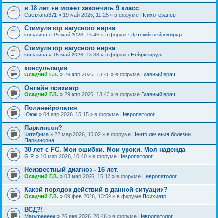
в 18 лет не может закончить 9 класс
Светлана371
» 19 май 2026, 11:25 » в форуме
Психотерапевт
Стимулятор вагусного нерва
косухина
» 15 май 2026, 15:45 » в форуме
Детский нейрохирург
Стимулятор вагусного нерва
косухина
» 15 май 2026, 15:33 » в форуме
Нейрохирург
консультация
Осадчий Г.В.
» 29 апр 2026, 13:46 » в форуме
Главный врач
Онлайн психиатр
Осадчий Г.В.
» 29 апр 2026, 13:43 » в форуме
Главный врач
Полинейропатия
Ююю
» 04 апр 2026, 15:15 » в форуме
Невропатолог
Паркинсон?
КатяДима
» 22 мар 2026, 16:02 » в форуме
Центр лечения болезни
Паркинсона
30 лет с РС. Мои ошибки. Мои уроки. Моя надежда
G.P.
» 10 мар 2026, 10:40 » в форуме
Невропатолог
Неизвестный диагноз - 16 лет.
Осадчий Г.В.
» 03 мар 2026, 15:12 » в форуме
Невропатолог
Какой порядок действий в данной ситуации?
Осадчий Г.В.
» 09 фев 2026, 13:59 » в форуме
Психиатр
ВСД?!
Marymeeeee
» 26 янв 2026, 20:46 » в форуме
Невропатолог