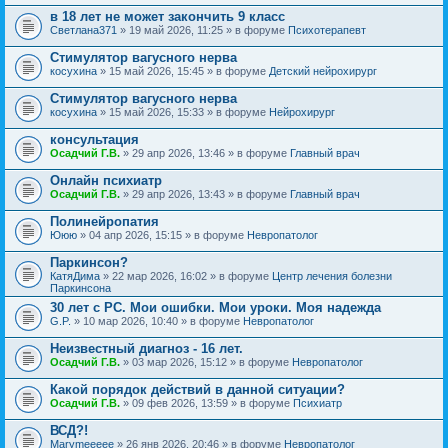
в 18 лет не может закончить 9 класс
Светлана371
» 19 май 2026, 11:25 » в форуме
Психотерапевт
Стимулятор вагусного нерва
косухина
» 15 май 2026, 15:45 » в форуме
Детский нейрохирург
Стимулятор вагусного нерва
косухина
» 15 май 2026, 15:33 » в форуме
Нейрохирург
консультация
Осадчий Г.В.
» 29 апр 2026, 13:46 » в форуме
Главный врач
Онлайн психиатр
Осадчий Г.В.
» 29 апр 2026, 13:43 » в форуме
Главный врач
Полинейропатия
Ююю
» 04 апр 2026, 15:15 » в форуме
Невропатолог
Паркинсон?
КатяДима
» 22 мар 2026, 16:02 » в форуме
Центр лечения болезни
Паркинсона
30 лет с РС. Мои ошибки. Мои уроки. Моя надежда
G.P.
» 10 мар 2026, 10:40 » в форуме
Невропатолог
Неизвестный диагноз - 16 лет.
Осадчий Г.В.
» 03 мар 2026, 15:12 » в форуме
Невропатолог
Какой порядок действий в данной ситуации?
Осадчий Г.В.
» 09 фев 2026, 13:59 » в форуме
Психиатр
ВСД?!
Marymeeeee
» 26 янв 2026, 20:46 » в форуме
Невропатолог