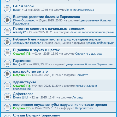
БАР и запой
Basun
» 11 янв 2026, 10:06 » в форуме
Лечение алкоголизма
Быстрое развитие болезни Паркинсона
Юлия Орловаюс
» 15 дек 2025, 20:58 » в форуме
Центр лечения болезни
Паркинсона
Помогите советом с начальным стенозом.
Arkadiy42
» 27 ноя 2025, 05:25 » в форуме
Лечение межпозвоночной грыжи
Ребенку 6 лет нашли кисты в шишковидной железе
Аввакумова Наталья
» 26 ноя 2025, 03:59 » в форуме
Детский нейрохирург
Пцтаница в звуках и цветах
Осадчий Г.В.
» 01 окт 2025, 13:09 » в форуме
Спросите у доктора
Паркинсон
Ram)
» 08 сен 2025, 23:17 » в форуме
Центр лечения болезни Паркинсона
расстройство ли это
Осадчий Г.В.
» 04 сен 2025, 11:24 » в форуме
Психиатр
Здравствуйте
Осадчий Г.В.
» 04 сен 2025, 11:20 » в форуме
Книга отзывов и
предложений
Дефектолог
Елена Ш.М.
» 22 авг 2025, 12:44 » в форуме
Логопед
постоянное опухание губы нарушение четкости зрения
Осадчий Г.В.
» 19 авг 2025, 15:11 » в форуме
Невропатолог
Слезин Валерий Борисович