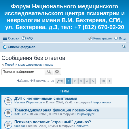
Форум Национального медицинского
исследовательского центра психиатрии и
неврологии имени В.М. Бехтерева, СПб,
ул. Бехтерева, д.3, тел: +7 (812) 670-02-20
Ссылки
FAQ
Регистрация
Вход
Список форумов
ои
Сообщения без ответов
ск
Перейти к расширенному поиску
Найдено 446 результатов
1
2
3
4
5
…
18
Темы
ДЭП с нетипичными симптомами
Руслан Ибрагимов
» 11 июл 2026, 22:41 » в форуме
Невропатолог
Транспедикулярная фиксация позвоночника
Kat1502
» 18 июн 2026, 09:29 » в форуме
Нейрохирург
Психиатр поставит "страшный" диагноз?
000000
» 09 июн 2026, 18:35 » в форуме
Психиатр