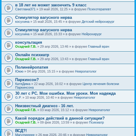
в 18 лет не может закончить 9 класс
Светлана371
» 19 май 2026, 11:25 » в форуме
Психотерапевт
Стимулятор вагусного нерва
косухина
» 15 май 2026, 15:45 » в форуме
Детский нейрохирург
Стимулятор вагусного нерва
косухина
» 15 май 2026, 15:33 » в форуме
Нейрохирург
консультация
Осадчий Г.В.
» 29 апр 2026, 13:46 » в форуме
Главный врач
Онлайн психиатр
Осадчий Г.В.
» 29 апр 2026, 13:43 » в форуме
Главный врач
Полинейропатия
Ююю
» 04 апр 2026, 15:15 » в форуме
Невропатолог
Паркинсон?
КатяДима
» 22 мар 2026, 16:02 » в форуме
Центр лечения болезни
Паркинсона
30 лет с РС. Мои ошибки. Мои уроки. Моя надежда
G.P.
» 10 мар 2026, 10:40 » в форуме
Невропатолог
Неизвестный диагноз - 16 лет.
Осадчий Г.В.
» 03 мар 2026, 15:12 » в форуме
Невропатолог
Какой порядок действий в данной ситуации?
Осадчий Г.В.
» 09 фев 2026, 13:59 » в форуме
Психиатр
ВСД?!
Marymeeeee
» 26 янв 2026, 20:46 » в форуме
Невропатолог