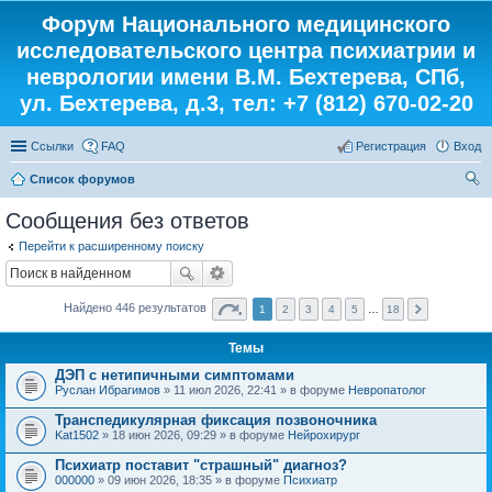
Форум Национального медицинского
исследовательского центра психиатрии и
неврологии имени В.М. Бехтерева, СПб,
ул. Бехтерева, д.3, тел: +7 (812) 670-02-20
Ссылки
FAQ
Регистрация
Вход
Список форумов
ои
Сообщения без ответов
ск
Перейти к расширенному поиску
Найдено 446 результатов
1
2
3
4
5
…
18
Темы
ДЭП с нетипичными симптомами
Руслан Ибрагимов
» 11 июл 2026, 22:41 » в форуме
Невропатолог
Транспедикулярная фиксация позвоночника
Kat1502
» 18 июн 2026, 09:29 » в форуме
Нейрохирург
Психиатр поставит "страшный" диагноз?
000000
» 09 июн 2026, 18:35 » в форуме
Психиатр