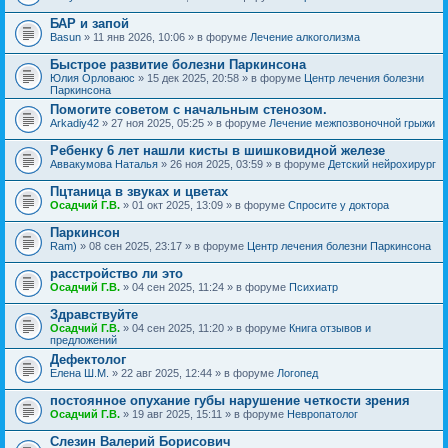
БАР и запой
Basun
» 11 янв 2026, 10:06 » в форуме
Лечение алкоголизма
Быстрое развитие болезни Паркинсона
Юлия Орловаюс
» 15 дек 2025, 20:58 » в форуме
Центр лечения болезни
Паркинсона
Помогите советом с начальным стенозом.
Arkadiy42
» 27 ноя 2025, 05:25 » в форуме
Лечение межпозвоночной грыжи
Ребенку 6 лет нашли кисты в шишковидной железе
Аввакумова Наталья
» 26 ноя 2025, 03:59 » в форуме
Детский нейрохирург
Пцтаница в звуках и цветах
Осадчий Г.В.
» 01 окт 2025, 13:09 » в форуме
Спросите у доктора
Паркинсон
Ram)
» 08 сен 2025, 23:17 » в форуме
Центр лечения болезни Паркинсона
расстройство ли это
Осадчий Г.В.
» 04 сен 2025, 11:24 » в форуме
Психиатр
Здравствуйте
Осадчий Г.В.
» 04 сен 2025, 11:20 » в форуме
Книга отзывов и
предложений
Дефектолог
Елена Ш.М.
» 22 авг 2025, 12:44 » в форуме
Логопед
постоянное опухание губы нарушение четкости зрения
Осадчий Г.В.
» 19 авг 2025, 15:11 » в форуме
Невропатолог
Слезин Валерий Борисович