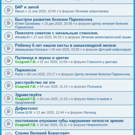
БАР и запой
Basun
» 11 янв 2026, 10:06 » в форуме
Лечение алкоголизма
Быстрое развитие болезни Паркинсона
Юлия Орловаюс
» 15 дек 2025, 20:58 » в форуме
Центр лечения болезни
Паркинсона
Помогите советом с начальным стенозом.
Arkadiy42
» 27 ноя 2025, 05:25 » в форуме
Лечение межпозвоночной грыжи
Ребенку 6 лет нашли кисты в шишковидной железе
Аввакумова Наталья
» 26 ноя 2025, 03:59 » в форуме
Детский нейрохирург
Пцтаница в звуках и цветах
Осадчий Г.В.
» 01 окт 2025, 13:09 » в форуме
Спросите у доктора
Паркинсон
Ram)
» 08 сен 2025, 23:17 » в форуме
Центр лечения болезни Паркинсона
расстройство ли это
Осадчий Г.В.
» 04 сен 2025, 11:24 » в форуме
Психиатр
Здравствуйте
Осадчий Г.В.
» 04 сен 2025, 11:20 » в форуме
Книга отзывов и
предложений
Дефектолог
Елена Ш.М.
» 22 авг 2025, 12:44 » в форуме
Логопед
постоянное опухание губы нарушение четкости зрения
Осадчий Г.В.
» 19 авг 2025, 15:11 » в форуме
Невропатолог
Слезин Валерий Борисович