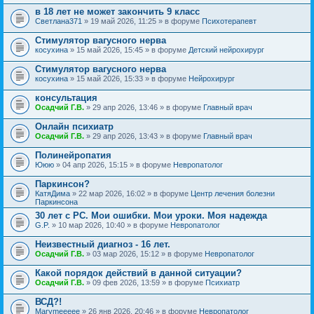
в 18 лет не может закончить 9 класс
Светлана371
» 19 май 2026, 11:25 » в форуме
Психотерапевт
Стимулятор вагусного нерва
косухина
» 15 май 2026, 15:45 » в форуме
Детский нейрохирург
Стимулятор вагусного нерва
косухина
» 15 май 2026, 15:33 » в форуме
Нейрохирург
консультация
Осадчий Г.В.
» 29 апр 2026, 13:46 » в форуме
Главный врач
Онлайн психиатр
Осадчий Г.В.
» 29 апр 2026, 13:43 » в форуме
Главный врач
Полинейропатия
Ююю
» 04 апр 2026, 15:15 » в форуме
Невропатолог
Паркинсон?
КатяДима
» 22 мар 2026, 16:02 » в форуме
Центр лечения болезни
Паркинсона
30 лет с РС. Мои ошибки. Мои уроки. Моя надежда
G.P.
» 10 мар 2026, 10:40 » в форуме
Невропатолог
Неизвестный диагноз - 16 лет.
Осадчий Г.В.
» 03 мар 2026, 15:12 » в форуме
Невропатолог
Какой порядок действий в данной ситуации?
Осадчий Г.В.
» 09 фев 2026, 13:59 » в форуме
Психиатр
ВСД?!
Marymeeeee
» 26 янв 2026, 20:46 » в форуме
Невропатолог