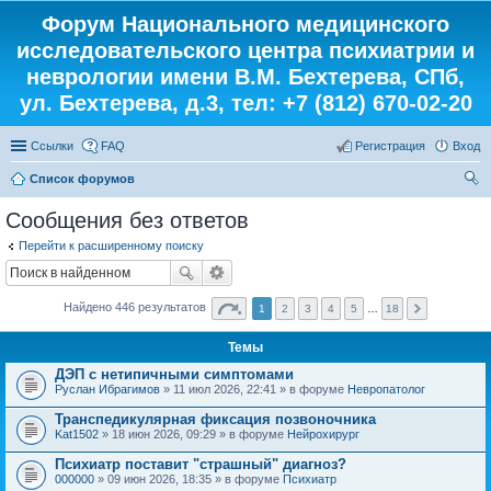
Форум Национального медицинского
исследовательского центра психиатрии и
неврологии имени В.М. Бехтерева, СПб,
ул. Бехтерева, д.3, тел: +7 (812) 670-02-20
Ссылки
FAQ
Регистрация
Вход
Список форумов
ои
Сообщения без ответов
ск
Перейти к расширенному поиску
Найдено 446 результатов
1
2
3
4
5
…
18
Темы
ДЭП с нетипичными симптомами
Руслан Ибрагимов
» 11 июл 2026, 22:41 » в форуме
Невропатолог
Транспедикулярная фиксация позвоночника
Kat1502
» 18 июн 2026, 09:29 » в форуме
Нейрохирург
Психиатр поставит "страшный" диагноз?
000000
» 09 июн 2026, 18:35 » в форуме
Психиатр