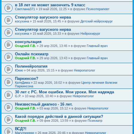
в 18 лет не может закончить 9 класс
Светлана371
» 19 май 2026, 11:25 » в форуме
Психотерапевт
Стимулятор вагусного нерва
косухина
» 15 май 2026, 15:45 » в форуме
Детский нейрохирург
Стимулятор вагусного нерва
косухина
» 15 май 2026, 15:33 » в форуме
Нейрохирург
консультация
Осадчий Г.В.
» 29 апр 2026, 13:46 » в форуме
Главный врач
Онлайн психиатр
Осадчий Г.В.
» 29 апр 2026, 13:43 » в форуме
Главный врач
Полинейропатия
Ююю
» 04 апр 2026, 15:15 » в форуме
Невропатолог
Паркинсон?
КатяДима
» 22 мар 2026, 16:02 » в форуме
Центр лечения болезни
Паркинсона
30 лет с РС. Мои ошибки. Мои уроки. Моя надежда
G.P.
» 10 мар 2026, 10:40 » в форуме
Невропатолог
Неизвестный диагноз - 16 лет.
Осадчий Г.В.
» 03 мар 2026, 15:12 » в форуме
Невропатолог
Какой порядок действий в данной ситуации?
Осадчий Г.В.
» 09 фев 2026, 13:59 » в форуме
Психиатр
ВСД?!
Marymeeeee
» 26 янв 2026, 20:46 » в форуме
Невропатолог