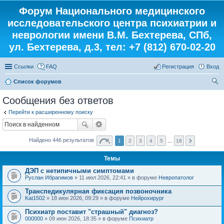
Форум Национального медицинского
исследовательского центра психиатрии и
неврологии имени В.М. Бехтерева, СПб,
ул. Бехтерева, д.3, тел: +7 (812) 670-02-20
Ссылки
FAQ
Регистрация
Вход
Список форумов
ои
Сообщения без ответов
ск
Перейти к расширенному поиску
Найдено 446 результатов
1
2
3
4
5
…
18
Темы
ДЭП с нетипичными симптомами
Руслан Ибрагимов
» 11 июл 2026, 22:41 » в форуме
Невропатолог
Транспедикулярная фиксация позвоночника
Kat1502
» 18 июн 2026, 09:29 » в форуме
Нейрохирург
Психиатр поставит "страшный" диагноз?
000000
» 09 июн 2026, 18:35 » в форуме
Психиатр