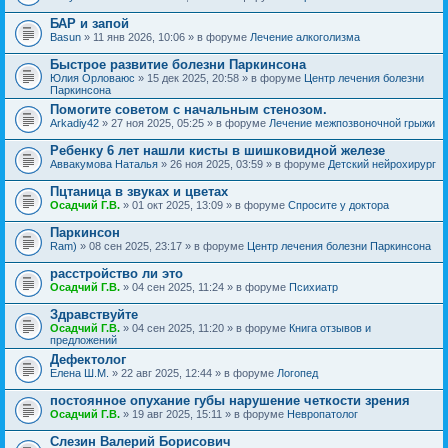
БАР и запой
Basun
» 11 янв 2026, 10:06 » в форуме
Лечение алкоголизма
Быстрое развитие болезни Паркинсона
Юлия Орловаюс
» 15 дек 2025, 20:58 » в форуме
Центр лечения болезни
Паркинсона
Помогите советом с начальным стенозом.
Arkadiy42
» 27 ноя 2025, 05:25 » в форуме
Лечение межпозвоночной грыжи
Ребенку 6 лет нашли кисты в шишковидной железе
Аввакумова Наталья
» 26 ноя 2025, 03:59 » в форуме
Детский нейрохирург
Пцтаница в звуках и цветах
Осадчий Г.В.
» 01 окт 2025, 13:09 » в форуме
Спросите у доктора
Паркинсон
Ram)
» 08 сен 2025, 23:17 » в форуме
Центр лечения болезни Паркинсона
расстройство ли это
Осадчий Г.В.
» 04 сен 2025, 11:24 » в форуме
Психиатр
Здравствуйте
Осадчий Г.В.
» 04 сен 2025, 11:20 » в форуме
Книга отзывов и
предложений
Дефектолог
Елена Ш.М.
» 22 авг 2025, 12:44 » в форуме
Логопед
постоянное опухание губы нарушение четкости зрения
Осадчий Г.В.
» 19 авг 2025, 15:11 » в форуме
Невропатолог
Слезин Валерий Борисович